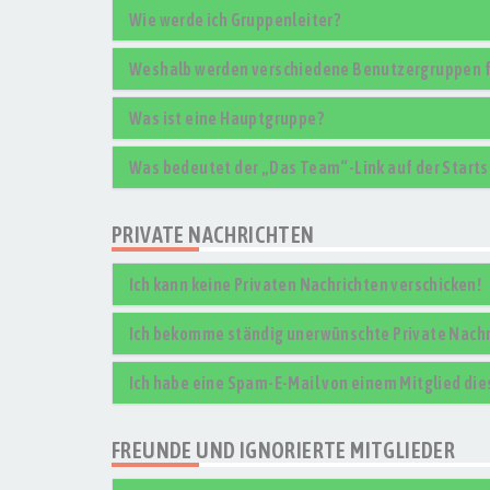
Wie werde ich Gruppenleiter?
Weshalb werden verschiedene Benutzergruppen fa
Was ist eine Hauptgruppe?
Was bedeutet der „Das Team“-Link auf der Starts
PRIVATE NACHRICHTEN
Ich kann keine Privaten Nachrichten verschicken!
Ich bekomme ständig unerwünschte Private Nachr
Ich habe eine Spam-E-Mail von einem Mitglied die
FREUNDE UND IGNORIERTE MITGLIEDER