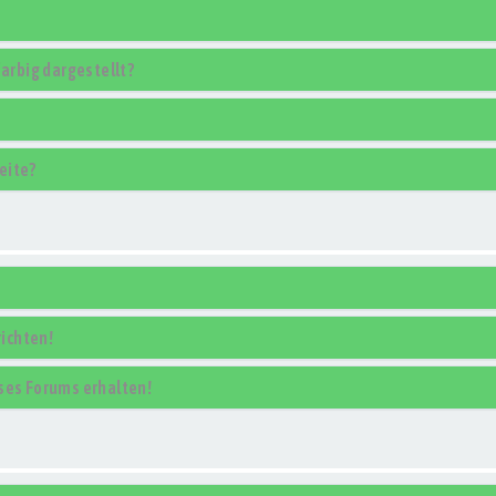
rbig dargestellt?
eite?
ichten!
ses Forums erhalten!