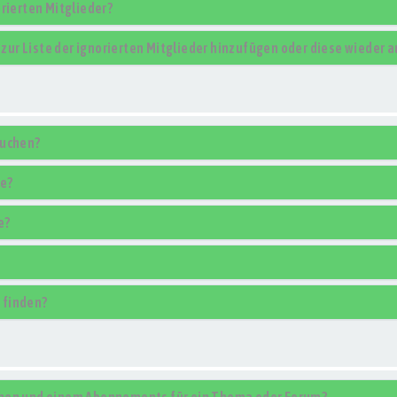
rierten Mitglieder?
r zur Liste der ignorierten Mitglieder hinzufügen oder diese wieder 
suchen?
se?
e?
 finden?