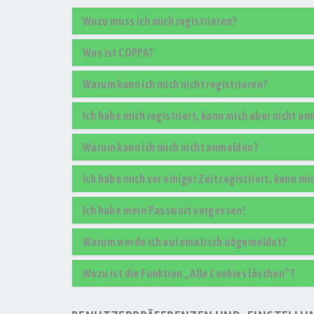
Wozu muss ich mich registrieren?
Was ist COPPA?
Warum kann ich mich nicht registrieren?
Ich habe mich registriert, kann mich aber nicht a
Warum kann ich mich nicht anmelden?
Ich habe mich vor einiger Zeit registriert, kann m
Ich habe mein Passwort vergessen!
Warum werde ich automatisch abgemeldet?
Wozu ist die Funktion „Alle Cookies löschen“?