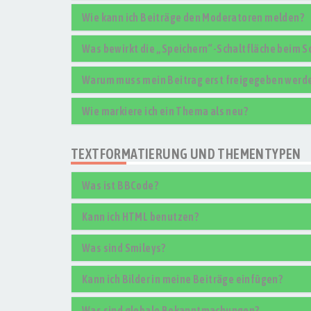
Wie kann ich Beiträge den Moderatoren melden?
Was bewirkt die „Speichern“-Schaltfläche beim S
Warum muss mein Beitrag erst freigegeben werd
Wie markiere ich ein Thema als neu?
TEXTFORMATIERUNG UND THEMENTYPEN
Was ist BBCode?
Kann ich HTML benutzen?
Was sind Smileys?
Kann ich Bilder in meine Beiträge einfügen?
Was sind globale Bekanntmachungen?