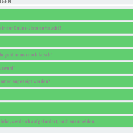
NGEN
in der Online-Liste auftaucht?
uhr geht immer noch falsch!
Auswahl!
rnamen angezeigt werden?
klicke, werde ich aufgefordert, mich anzumelden.