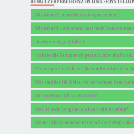
BENUTZERPRÄFERENZEN UND -EINSTELLU
Wie kann ich meine Einstellungen ändern?
Wie kann ich verhindern, dass mein Benutzername 
Die Forenuhr geht falsch!
Ich habe die Zeitzone eingestellt, aber die Foren
Meine Sprache steht auf diesem Board nicht zur 
Was sind das für Bilder, die bei meinem Benutze
Wie verwende ich einen Avatar?
Was ist mein Rang und wie kann ich ihn ändern?
Wenn ich bei einem Benutzer auf den E-Mail-Link 