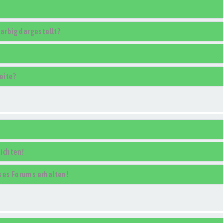
rbig dargestellt?
eite?
ichten!
ses Forums erhalten!