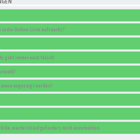
NGEN
in der Online-Liste auftaucht?
uhr geht immer noch falsch!
Auswahl!
rnamen angezeigt werden?
klicke, werde ich aufgefordert, mich anzumelden.