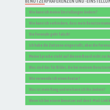
BENUTZERPRÄFERENZEN UND -EINSTELLU
Wie kann ich meine Einstellungen ändern?
Wie kann ich verhindern, dass mein Benutzername 
Die Forenuhr geht falsch!
Ich habe die Zeitzone eingestellt, aber die Foren
Meine Sprache steht auf diesem Board nicht zur 
Was sind das für Bilder, die bei meinem Benutze
Wie verwende ich einen Avatar?
Was ist mein Rang und wie kann ich ihn ändern?
Wenn ich bei einem Benutzer auf den E-Mail-Link 