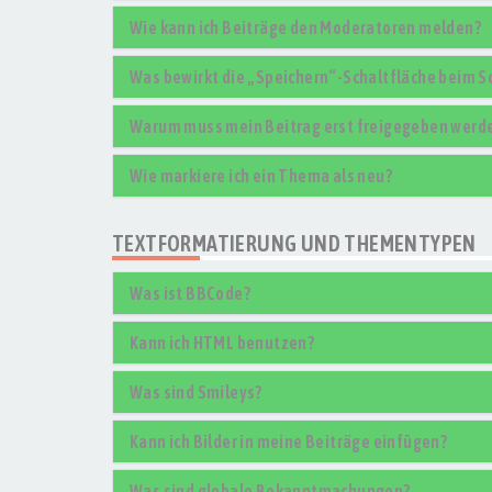
Wie kann ich Beiträge den Moderatoren melden?
Was bewirkt die „Speichern“-Schaltfläche beim S
Warum muss mein Beitrag erst freigegeben werd
Wie markiere ich ein Thema als neu?
TEXTFORMATIERUNG UND THEMENTYPEN
Was ist BBCode?
Kann ich HTML benutzen?
Was sind Smileys?
Kann ich Bilder in meine Beiträge einfügen?
Was sind globale Bekanntmachungen?