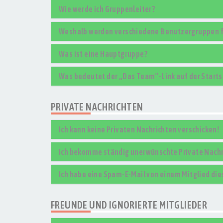
Wie werde ich Gruppenleiter?
Weshalb werden verschiedene Benutzergruppen fa
Was ist eine Hauptgruppe?
Was bedeutet der „Das Team“-Link auf der Starts
PRIVATE NACHRICHTEN
Ich kann keine Privaten Nachrichten verschicken!
Ich bekomme ständig unerwünschte Private Nachr
Ich habe eine Spam-E-Mail von einem Mitglied die
FREUNDE UND IGNORIERTE MITGLIEDER