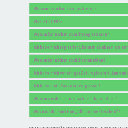
Wozu muss ich mich registrieren?
Was ist COPPA?
Warum kann ich mich nicht registrieren?
Ich habe mich registriert, kann mich aber nicht a
Warum kann ich mich nicht anmelden?
Ich habe mich vor einiger Zeit registriert, kann m
Ich habe mein Passwort vergessen!
Warum werde ich automatisch abgemeldet?
Wozu ist die Funktion „Alle Cookies löschen“?