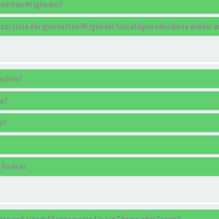
rierten Mitglieder?
r zur Liste der ignorierten Mitglieder hinzufügen oder diese wieder 
suchen?
se?
e?
 finden?