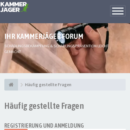
Toggle
Navigatio
IHR KAMMERJÄGER FORUM
SCHÄDLINGSBEKÄMPFUNG & SCHÄDLINGSPRÄVENTION LEICHT
GEMACHT
Häufig gestellte Fragen
Häufig gestellte Fragen
REGISTRIERUNG UND ANMELDUNG