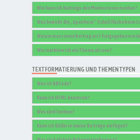
Wie kann ich Beiträge den Moderatoren melden?
Was bewirkt die „Speichern“-Schaltfläche beim S
Warum muss mein Beitrag erst freigegeben werd
Wie markiere ich ein Thema als neu?
TEXTFORMATIERUNG UND THEMENTYPEN
Was ist BBCode?
Kann ich HTML benutzen?
Was sind Smileys?
Kann ich Bilder in meine Beiträge einfügen?
Was sind globale Bekanntmachungen?