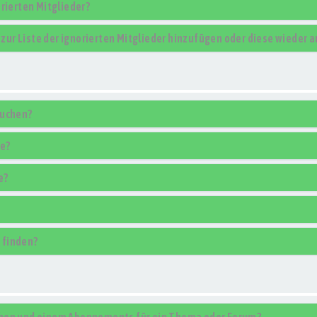
rierten Mitglieder?
r zur Liste der ignorierten Mitglieder hinzufügen oder diese wieder 
suchen?
se?
e?
 finden?