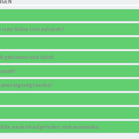
NGEN
in der Online-Liste auftaucht?
uhr geht immer noch falsch!
Auswahl!
rnamen angezeigt werden?
klicke, werde ich aufgefordert, mich anzumelden.