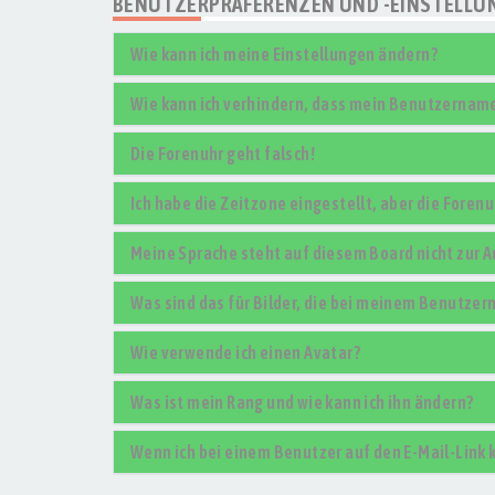
BENUTZERPRÄFERENZEN UND -EINSTELLU
Wie kann ich meine Einstellungen ändern?
Wie kann ich verhindern, dass mein Benutzername 
Die Forenuhr geht falsch!
Ich habe die Zeitzone eingestellt, aber die Foren
Meine Sprache steht auf diesem Board nicht zur 
Was sind das für Bilder, die bei meinem Benutze
Wie verwende ich einen Avatar?
Was ist mein Rang und wie kann ich ihn ändern?
Wenn ich bei einem Benutzer auf den E-Mail-Link 