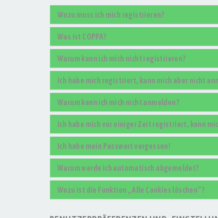
Wozu muss ich mich registrieren?
Was ist COPPA?
Warum kann ich mich nicht registrieren?
Ich habe mich registriert, kann mich aber nicht a
Warum kann ich mich nicht anmelden?
Ich habe mich vor einiger Zeit registriert, kann m
Ich habe mein Passwort vergessen!
Warum werde ich automatisch abgemeldet?
Wozu ist die Funktion „Alle Cookies löschen“?