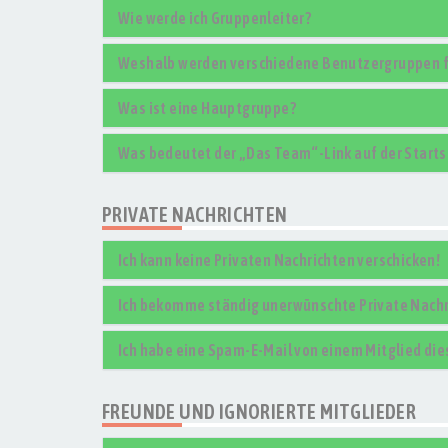
Wie werde ich Gruppenleiter?
Weshalb werden verschiedene Benutzergruppen fa
Was ist eine Hauptgruppe?
Was bedeutet der „Das Team“-Link auf der Starts
PRIVATE NACHRICHTEN
Ich kann keine Privaten Nachrichten verschicken!
Ich bekomme ständig unerwünschte Private Nachr
Ich habe eine Spam-E-Mail von einem Mitglied die
FREUNDE UND IGNORIERTE MITGLIEDER