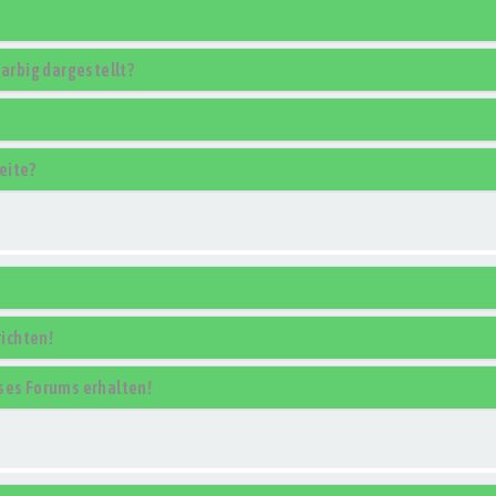
rbig dargestellt?
eite?
ichten!
ses Forums erhalten!