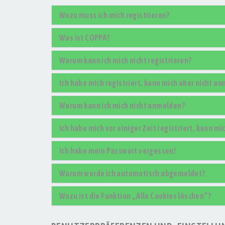
Wozu muss ich mich registrieren?
Was ist COPPA?
Warum kann ich mich nicht registrieren?
Ich habe mich registriert, kann mich aber nicht a
Warum kann ich mich nicht anmelden?
Ich habe mich vor einiger Zeit registriert, kann m
Ich habe mein Passwort vergessen!
Warum werde ich automatisch abgemeldet?
Wozu ist die Funktion „Alle Cookies löschen“?