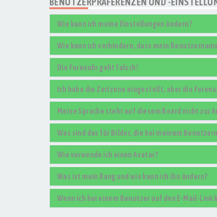
BENUTZERPRÄFERENZEN UND -EINSTELLU
Wie kann ich meine Einstellungen ändern?
Wie kann ich verhindern, dass mein Benutzername 
Die Forenuhr geht falsch!
Ich habe die Zeitzone eingestellt, aber die Foren
Meine Sprache steht auf diesem Board nicht zur 
Was sind das für Bilder, die bei meinem Benutze
Wie verwende ich einen Avatar?
Was ist mein Rang und wie kann ich ihn ändern?
Wenn ich bei einem Benutzer auf den E-Mail-Link 