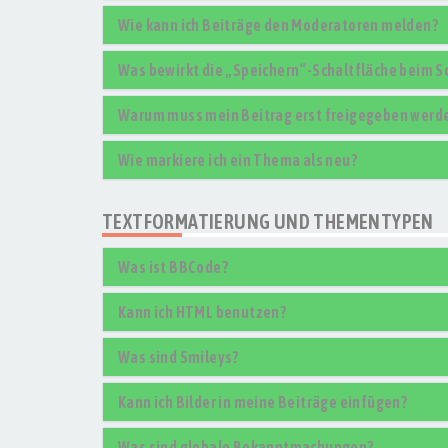
Wie kann ich Beiträge den Moderatoren melden?
Was bewirkt die „Speichern“-Schaltfläche beim S
Warum muss mein Beitrag erst freigegeben werd
Wie markiere ich ein Thema als neu?
TEXTFORMATIERUNG UND THEMENTYPEN
Was ist BBCode?
Kann ich HTML benutzen?
Was sind Smileys?
Kann ich Bilder in meine Beiträge einfügen?
Was sind globale Bekanntmachungen?