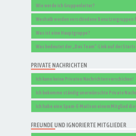
Wie werde ich Gruppenleiter?
Weshalb werden verschiedene Benutzergruppen fa
Was ist eine Hauptgruppe?
Was bedeutet der „Das Team“-Link auf der Starts
PRIVATE NACHRICHTEN
Ich kann keine Privaten Nachrichten verschicken!
Ich bekomme ständig unerwünschte Private Nachr
Ich habe eine Spam-E-Mail von einem Mitglied die
FREUNDE UND IGNORIERTE MITGLIEDER