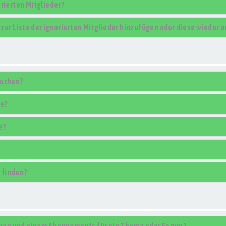
rierten Mitglieder?
r zur Liste der ignorierten Mitglieder hinzufügen oder diese wieder 
suchen?
se?
e?
 finden?