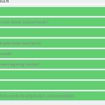
NGEN
in der Online-Liste auftaucht?
uhr geht immer noch falsch!
Auswahl!
rnamen angezeigt werden?
klicke, werde ich aufgefordert, mich anzumelden.