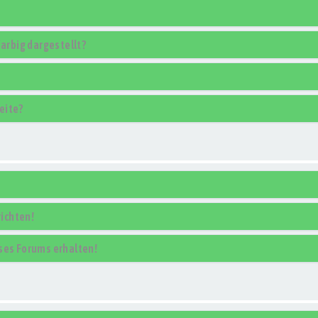
rbig dargestellt?
eite?
ichten!
ses Forums erhalten!