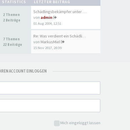
STATISTICS
LETZTER BEITRAG
Schädlingsbekämpfer unter sich
2 Themen
von
admin
2 Beiträge
01 Aug 2004, 12:51
Re: Was verdient ein Schädlin…
7 Themen
von
MarkusMiel
22 Beiträge
15 Nov 2017, 20:39
IHREN ACCOUNT EINLOGGEN
Mich eingeloggt lassen