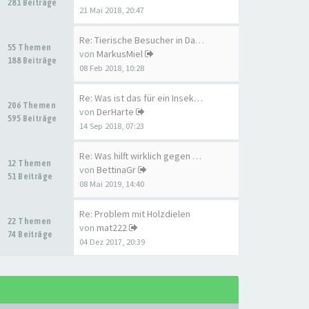
281 Beiträge
21 Mai 2018, 20:47
Re: Tierische Besucher in Dac…
55 Themen
von
MarkusMiel
188 Beiträge
08 Feb 2018, 10:28
Re: Was ist das für ein Insek…
206 Themen
von
DerHarte
595 Beiträge
14 Sep 2018, 07:23
Re: Was hilft wirklich gegen …
12 Themen
von
BettinaGr
51 Beiträge
08 Mai 2019, 14:40
Re: Problem mit Holzdielen
22 Themen
von
mat222
74 Beiträge
04 Dez 2017, 20:39