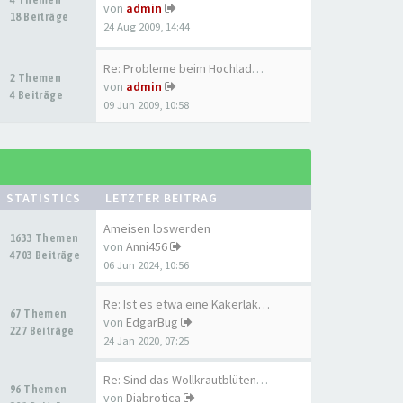
von
admin
18 Beiträge
24 Aug 2009, 14:44
Re: Probleme beim Hochladen d…
2 Themen
von
admin
4 Beiträge
09 Jun 2009, 10:58
STATISTICS
LETZTER BEITRAG
Ameisen loswerden
1633 Themen
von
Anni456
4703 Beiträge
06 Jun 2024, 10:56
Re: Ist es etwa eine Kakerlak…
67 Themen
von
EdgarBug
227 Beiträge
24 Jan 2020, 07:25
Re: Sind das Wollkrautblütenk…
96 Themen
von
Diabrotica