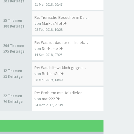
281 Beiträge
21 Mai 2018, 20:47
Re: Tierische Besucher in Dac…
55 Themen
von
MarkusMiel
188 Beiträge
08 Feb 2018, 10:28
Re: Was ist das für ein Insek…
206 Themen
von
DerHarte
595 Beiträge
14 Sep 2018, 07:23
Re: Was hilft wirklich gegen …
12 Themen
von
BettinaGr
51 Beiträge
08 Mai 2019, 14:40
Re: Problem mit Holzdielen
22 Themen
von
mat222
74 Beiträge
04 Dez 2017, 20:39