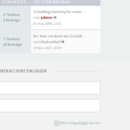
STATISTICS
LETZTER BEITRAG
Schädlingsbekämpfer unter sich
2 Themen
von
admin
2 Beiträge
01 Aug 2004, 12:51
Re: Was verdient ein Schädlin…
7 Themen
von
MarkusMiel
22 Beiträge
15 Nov 2017, 20:39
IHREN ACCOUNT EINLOGGEN
Mich eingeloggt lassen