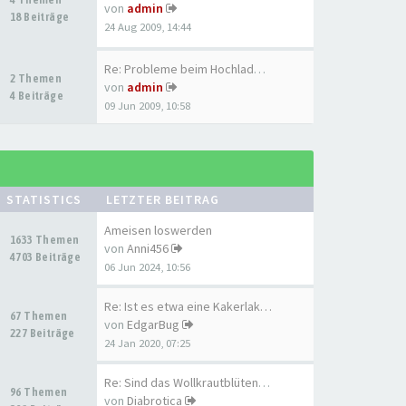
von
admin
18 Beiträge
24 Aug 2009, 14:44
Re: Probleme beim Hochladen d…
2 Themen
von
admin
4 Beiträge
09 Jun 2009, 10:58
STATISTICS
LETZTER BEITRAG
Ameisen loswerden
1633 Themen
von
Anni456
4703 Beiträge
06 Jun 2024, 10:56
Re: Ist es etwa eine Kakerlak…
67 Themen
von
EdgarBug
227 Beiträge
24 Jan 2020, 07:25
Re: Sind das Wollkrautblütenk…
96 Themen
von
Diabrotica