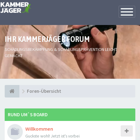
Toggle
Navigatio
IHR KAMMERJÄGER FORUM
SCHÄDLINGSBEKÄMPFUNG & SCHÄDLINGSPRÄVENTION LEICHT
GEMACHT
Foren-Übersicht
RUND UM`S BOARD
Willkommen
Guckste wohl! Jetzt ist's vorbei