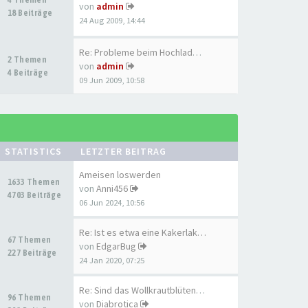
von
admin
18 Beiträge
24 Aug 2009, 14:44
Re: Probleme beim Hochladen d…
2 Themen
von
admin
4 Beiträge
09 Jun 2009, 10:58
STATISTICS
LETZTER BEITRAG
Ameisen loswerden
1633 Themen
von
Anni456
4703 Beiträge
06 Jun 2024, 10:56
Re: Ist es etwa eine Kakerlak…
67 Themen
von
EdgarBug
227 Beiträge
24 Jan 2020, 07:25
Re: Sind das Wollkrautblütenk…
96 Themen
von
Diabrotica