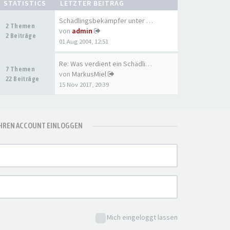
STATISTICS
LETZTER BEITRAG
Schädlingsbekämpfer unter sich
2 Themen
von
admin
2 Beiträge
01 Aug 2004, 12:51
Re: Was verdient ein Schädlin…
7 Themen
von
MarkusMiel
22 Beiträge
15 Nov 2017, 20:39
IHREN ACCOUNT EINLOGGEN
Mich eingeloggt lassen