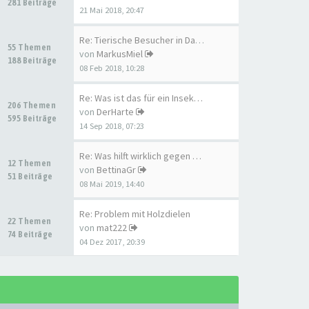
281 Beiträge
21 Mai 2018, 20:47
Re: Tierische Besucher in Dac…
55 Themen
von
MarkusMiel
188 Beiträge
08 Feb 2018, 10:28
Re: Was ist das für ein Insek…
206 Themen
von
DerHarte
595 Beiträge
14 Sep 2018, 07:23
Re: Was hilft wirklich gegen …
12 Themen
von
BettinaGr
51 Beiträge
08 Mai 2019, 14:40
Re: Problem mit Holzdielen
22 Themen
von
mat222
74 Beiträge
04 Dez 2017, 20:39