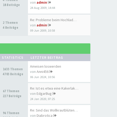
von
admin
18 Beiträge
24 Aug 2009, 14:44
Re: Probleme beim Hochladen d…
2 Themen
von
admin
4 Beiträge
09 Jun 2009, 10:58
STATISTICS
LETZTER BEITRAG
Ameisen loswerden
1633 Themen
von
Anni456
4703 Beiträge
06 Jun 2024, 10:56
Re: Ist es etwa eine Kakerlak…
67 Themen
von
EdgarBug
227 Beiträge
24 Jan 2020, 07:25
Re: Sind das Wollkrautblütenk…
96 Themen
von
Diabrotica