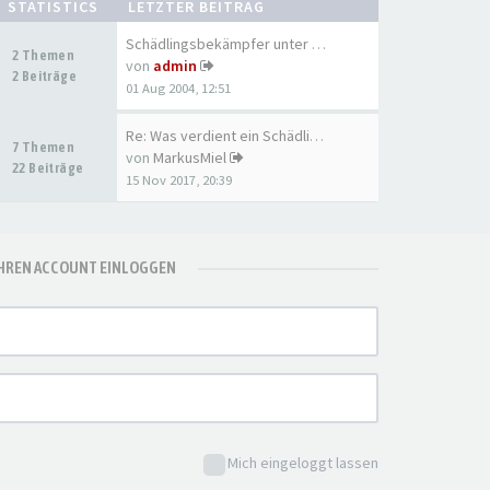
STATISTICS
LETZTER BEITRAG
Schädlingsbekämpfer unter sich
2 Themen
von
admin
2 Beiträge
01 Aug 2004, 12:51
Re: Was verdient ein Schädlin…
7 Themen
von
MarkusMiel
22 Beiträge
15 Nov 2017, 20:39
IHREN ACCOUNT EINLOGGEN
Mich eingeloggt lassen