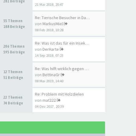
281 Beiträge
21 Mai 2018, 20:47
Re: Tierische Besucher in Dac…
55 Themen
von
MarkusMiel
188 Beiträge
08 Feb 2018, 10:28
Re: Was ist das für ein Insek…
206 Themen
von
DerHarte
595 Beiträge
14 Sep 2018, 07:23
Re: Was hilft wirklich gegen …
12 Themen
von
BettinaGr
51 Beiträge
08 Mai 2019, 14:40
Re: Problem mit Holzdielen
22 Themen
von
mat222
74 Beiträge
04 Dez 2017, 20:39