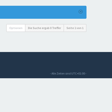
Optionen
Die Suche ergab 0 Treffer
Seite
1
von
1
- Alle Zeiten sind
UTC+01:00
-