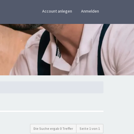
×
Account anlegen
Anmelden
Die Suche ergab 0 Treffer
Seite
1
von
1