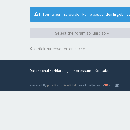
Information:
Es wurden keine passenden Ergebnis
Select the forum to jump to
Zurück zur erweiterten Suche
Datenschutzerklärung
Impressum
Kontakt
Powered By
phpBB
and
SiteSplat
, handcrafted with
and