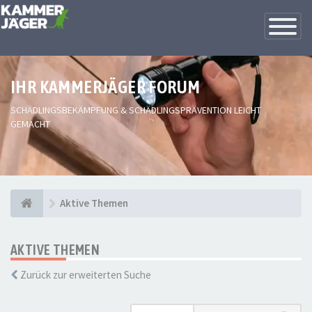
Toggle
Navigatio
IHR KAMMERJÄGER FORUM
SCHÄDLINGSBEKÄMPFUNG & SCHÄDLINGSPRÄVENTION LEICHT
GEMACHT
Aktive Themen
AKTIVE THEMEN
Zurück zur erweiterten Suche