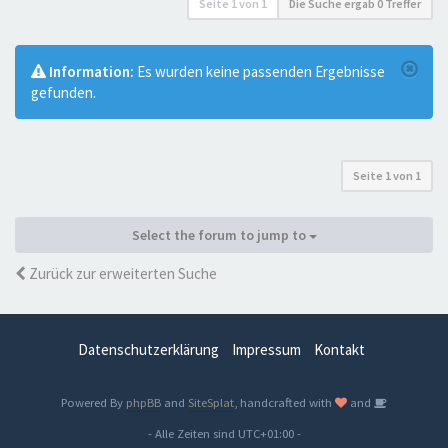
Seite
1
von
1
Die Suche ergab 0 Treffer
Information:
Es wurden keine passenden Ergebnisse
gefunden.
Seite
1
von
1
Select the forum to jump to
Zurück zur erweiterten Suche
Datenschutzerklärung
Impressum
Kontakt
Powered By
phpBB
and
SiteSplat
, handcrafted with
and
- Alle Zeiten sind
UTC+01:00
-