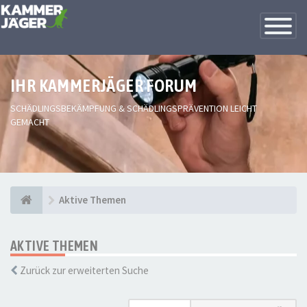
Toggle
Navigatio
IHR KAMMERJÄGER FORUM
SCHÄDLINGSBEKÄMPFUNG & SCHÄDLINGSPRÄVENTION LEICHT
GEMACHT
Aktive Themen
AKTIVE THEMEN
Zurück zur erweiterten Suche