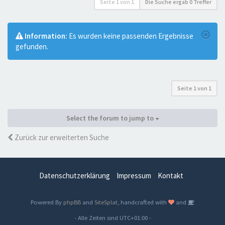
Seite
1
von
1
Die Suche ergab 0 Treffer
Information:
Es wurden keine passenden Ergebnisse
gefunden.
Seite
1
von
1
Select the forum to jump to
Zurück zur erweiterten Suche
Datenschutzerklärung
Impressum
Kontakt
Powered By
phpBB
and
SiteSplat
, handcrafted with
and
- Alle Zeiten sind
UTC+01:00
-