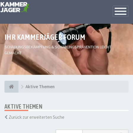
Toggle
Navigatio
IHR KAMMERJÄGER FORUM
SCHÄDLINGSBEKÄMPFUNG & SCHÄDLINGSPRÄVENTION LEICHT
GEMACHT
Aktive Themen
AKTIVE THEMEN
Zurück zur erweiterten Suche