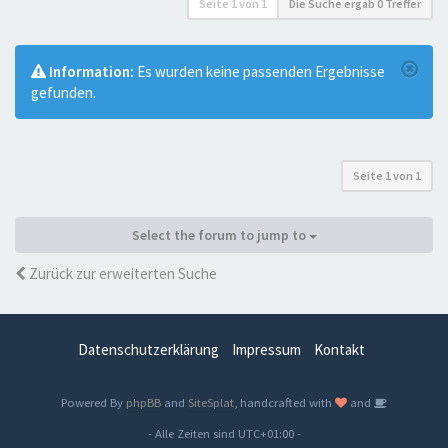
Seite
1
von
1
Die Suche ergab 0 Treffer
Information:
Es wurden keine passenden Ergebnisse
gefunden.
Seite
1
von
1
Select the forum to jump to
Zurück zur erweiterten Suche
Datenschutzerklärung
Impressum
Kontakt
Powered By
phpBB
and
SiteSplat
, handcrafted with
and
- Alle Zeiten sind
UTC+01:00
-