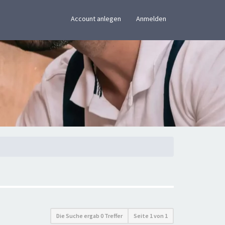
×
Account anlegen
Anmelden
Die Suche ergab 0 Treffer
Seite
1
von
1