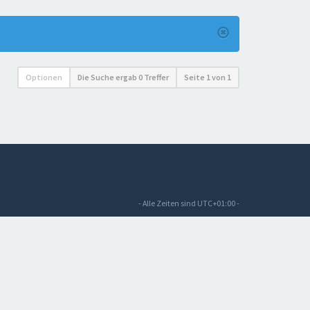
Optionen
Die Suche ergab 0 Treffer
Seite
1
von
1
- Alle Zeiten sind
UTC+01:00
-