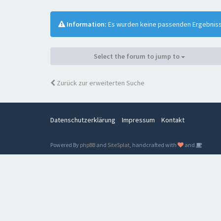
Information:
Es wurden keine passenden Ergebnis
Select the forum to jump to
Zurück zur erweiterten Suche
Datenschutzerklärung
Impressum
Kontakt
Powered By
phpBB
and
SiteSplat
, handcrafted with
and