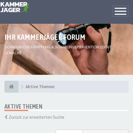
Toggle
Navigatio
IHR KAMMERJÄGER FORUM
SCHÄDLINGSBEKÄMPFUNG & SCHÄDLINGSPRÄVENTION LEICHT
GEMACHT
Aktive Themen
AKTIVE THEMEN
Zurück zur erweiterten Suche