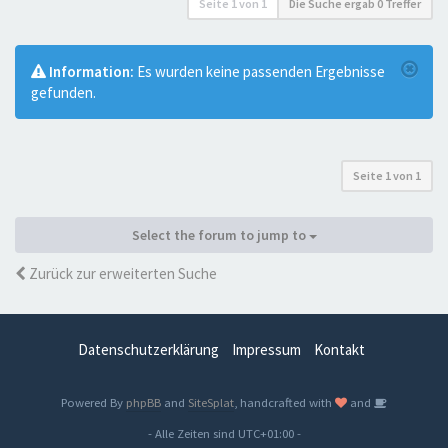
Seite
1
von
1
Die Suche ergab 0 Treffer
Information:
Es wurden keine passenden Ergebnisse
gefunden.
Seite
1
von
1
Select the forum to jump to
Zurück zur erweiterten Suche
Datenschutzerklärung
Impressum
Kontakt
Powered By
phpBB
and
SiteSplat
, handcrafted with
and
- Alle Zeiten sind
UTC+01:00
-