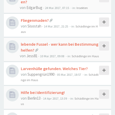
en?
von
EdgarBug
-
24 Mai 2017, 07:15
- in:
Insekten
Fliegenmaden?
von
Sisostah
-
14 Mai 2017, 21:25
- in:
Schädlinge im H
aus
lebende Fussel - wer kann bei Bestimmung
helfen?
von
Jess81
-
10 Mai 2017, 09:08
- in:
Schädlinge im Haus
Larvenhülle gefunden. Welches Tier?
von
Suppengrün1990
-
05 Mai 2017, 18:57
- in:
Schädli
nge im Haus
Hilfe bei Identifizierung!
von
Berlin13
-
14 Apr 2017, 13:39
- in:
Schädlinge im Ha
us