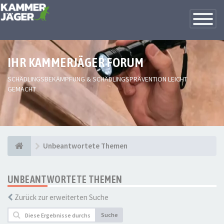
Toggle
Navigatio
IHR KAMMERJÄGER FORUM
SCHÄDLINGSBEKÄMPFUNG & SCHÄDLINGSPRÄVENTION LEICHT
GEMACHT
Unbeantwortete Themen
UNBEANTWORTETE THEMEN
Zurück zur erweiterten Suche
Suche