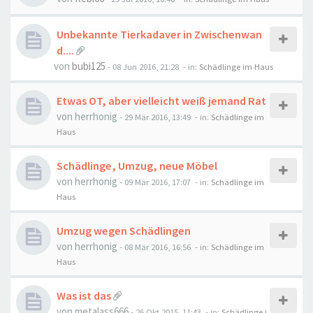
Unbekannte Tierkadaver in Zwischenwan
d....
von
bubi125
-
08 Jun 2016, 21:28
- in:
Schädlinge im Haus
Etwas OT, aber vielleicht weiß jemand Rat
von
herrhonig
-
29 Mär 2016, 13:49
- in:
Schädlinge im
Haus
Schädlinge, Umzug, neue Möbel
von
herrhonig
-
09 Mär 2016, 17:07
- in:
Schädlinge im
Haus
Umzug wegen Schädlingen
von
herrhonig
-
08 Mär 2016, 16:56
- in:
Schädlinge im
Haus
Was ist das
von
metalass666
-
26 Okt 2015, 11:43
- in:
Schädlinge i