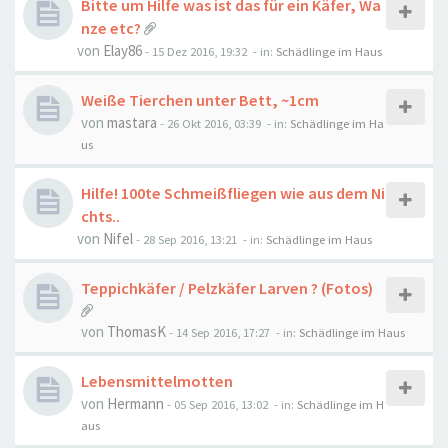
Bitte um Hilfe was ist das für ein Käfer, Wa
nze etc?
von
Elay86
-
15 Dez 2016, 19:32
- in:
Schädlinge im Haus
Weiße Tierchen unter Bett, ~1cm
von
mastara
-
26 Okt 2016, 03:39
- in:
Schädlinge im Ha
us
Hilfe! 100te Schmeißfliegen wie aus dem Ni
chts..
von
Nifel
-
28 Sep 2016, 13:21
- in:
Schädlinge im Haus
Teppichkäfer / Pelzkäfer Larven ? (Fotos)
von
ThomasK
-
14 Sep 2016, 17:27
- in:
Schädlinge im Haus
Lebensmittelmotten
von
Hermann
-
05 Sep 2016, 13:02
- in:
Schädlinge im H
aus