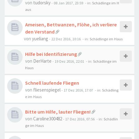
von
tudorsky
-
08 Jan 2017, 23:59
- in:
Schädlinge im H
aus
Ameisen, Bettwanzen, Flöhe, ich verliere
den Verstand
von
yueliang
-
22 Dez 2016, 10:16
- in:
Schädlinge im Haus
Hilfe bei Identifizierung
von
DerHarte
-
19 Dez 2016, 22:01
- in:
Schädlinge im
Haus
Schnell laufende Fliegen
von
fliesenspiegel
-
17 Dez 2016, 17:07
- in:
Schädling
e im Haus
Bitte um Hilfe, lauter Fliegen!
von
Caroline300482
-
17 Dez 2016, 07:56
- in:
Schädlin
ge im Haus