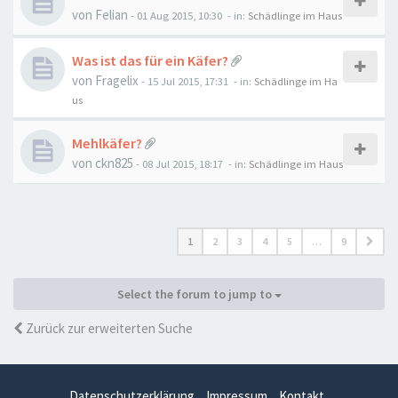
von
Felian
-
01 Aug 2015, 10:30
- in:
Schädlinge im Haus
Was ist das für ein Käfer?
von
Fragelix
-
15 Jul 2015, 17:31
- in:
Schädlinge im Ha
us
Mehlkäfer?
von
ckn825
-
08 Jul 2015, 18:17
- in:
Schädlinge im Haus
1
2
3
4
5
…
9
Select the forum to jump to
Zurück zur erweiterten Suche
Datenschutzerklärung
Impressum
Kontakt