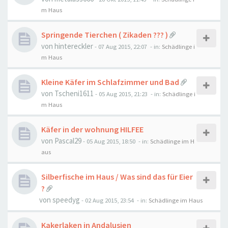
m Haus
Springende Tierchen ( Zikaden ??? )
von
hintereckler
-
07 Aug 2015, 22:07
- in:
Schädlinge i
m Haus
Kleine Käfer im Schlafzimmer und Bad
von
Tscheni1611
-
05 Aug 2015, 21:23
- in:
Schädlinge i
m Haus
Käfer in der wohnung HILFEE
von
Pascal29
-
05 Aug 2015, 18:50
- in:
Schädlinge im H
aus
Silberfische im Haus / Was sind das für Eier
?
von
speedyg
-
02 Aug 2015, 23:54
- in:
Schädlinge im Haus
Kakerlaken in Andalusien