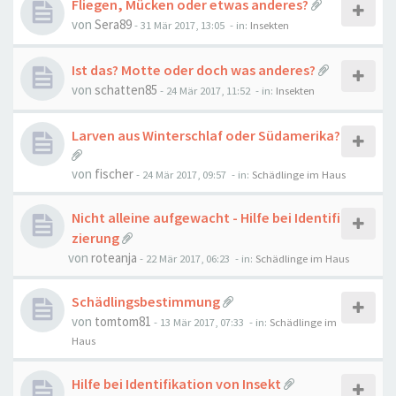
Fliegen, Mücken oder etwas anderes?
von
Sera89
-
31 Mär 2017, 13:05
- in:
Insekten
Ist das? Motte oder doch was anderes?
von
schatten85
-
24 Mär 2017, 11:52
- in:
Insekten
Larven aus Winterschlaf oder Südamerika?
von
fischer
-
24 Mär 2017, 09:57
- in:
Schädlinge im Haus
Nicht alleine aufgewacht - Hilfe bei Identifi
zierung
von
roteanja
-
22 Mär 2017, 06:23
- in:
Schädlinge im Haus
Schädlingsbestimmung
von
tomtom81
-
13 Mär 2017, 07:33
- in:
Schädlinge im
Haus
Hilfe bei Identifikation von Insekt