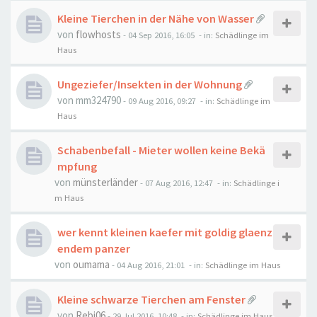
Kleine Tierchen in der Nähe von Wasser
von
flowhosts
-
04 Sep 2016, 16:05
- in:
Schädlinge im
Haus
Ungeziefer/Insekten in der Wohnung
von
mm324790
-
09 Aug 2016, 09:27
- in:
Schädlinge im
Haus
Schabenbefall - Mieter wollen keine Bekä
mpfung
von
münsterländer
-
07 Aug 2016, 12:47
- in:
Schädlinge i
m Haus
wer kennt kleinen kaefer mit goldig glaenz
endem panzer
von
oumama
-
04 Aug 2016, 21:01
- in:
Schädlinge im Haus
Kleine schwarze Tierchen am Fenster
von
Rebi06
-
29 Jul 2016, 10:48
- in:
Schädlinge im Haus