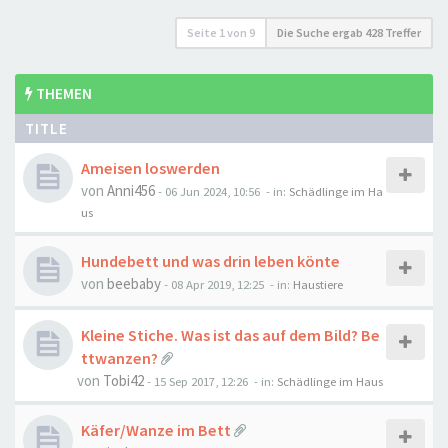
Seite
1
von
9
Die Suche ergab 428 Treffer
THEMEN
TITLE
Ameisen loswerden
von
Anni456
-
06 Jun 2024, 10:56
- in:
Schädlinge im Ha
us
Hundebett und was drin leben könte
von
beebaby
-
08 Apr 2019, 12:25
- in:
Haustiere
Kleine Stiche. Was ist das auf dem Bild? Be
ttwanzen?
von
Tobi42
-
15 Sep 2017, 12:26
- in:
Schädlinge im Haus
Käfer/Wanze im Bett