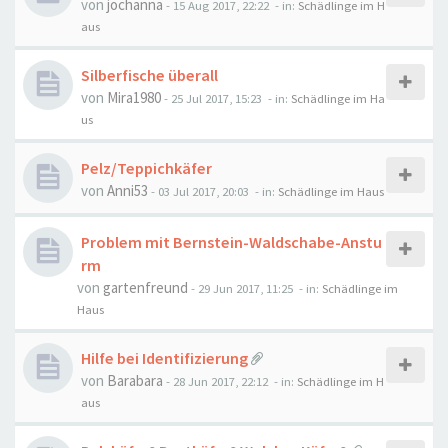
von
jochanna
-
15 Aug 2017, 22:22
- in:
Schädlinge im H
aus
Silberfische überall
von
Mira1980
-
25 Jul 2017, 15:23
- in:
Schädlinge im Ha
us
Pelz/Teppichkäfer
von
Anni53
-
03 Jul 2017, 20:03
- in:
Schädlinge im Haus
Problem mit Bernstein-Waldschabe-Anstu
rm
von
gartenfreund
-
29 Jun 2017, 11:25
- in:
Schädlinge im
Haus
Hilfe bei Identifizierung
von
Barabara
-
28 Jun 2017, 22:12
- in:
Schädlinge im H
aus