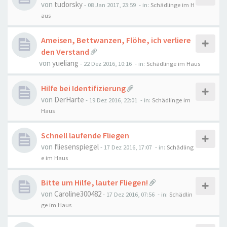
von
tudorsky
-
08 Jan 2017, 23:59
- in:
Schädlinge im H
aus
Ameisen, Bettwanzen, Flöhe, ich verliere
den Verstand
von
yueliang
-
22 Dez 2016, 10:16
- in:
Schädlinge im Haus
Hilfe bei Identifizierung
von
DerHarte
-
19 Dez 2016, 22:01
- in:
Schädlinge im
Haus
Schnell laufende Fliegen
von
fliesenspiegel
-
17 Dez 2016, 17:07
- in:
Schädling
e im Haus
Bitte um Hilfe, lauter Fliegen!
von
Caroline300482
-
17 Dez 2016, 07:56
- in:
Schädlin
ge im Haus