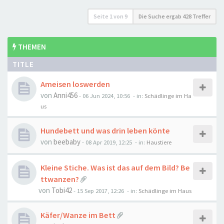
Seite
1
von
9
Die Suche ergab 428 Treffer
THEMEN
TITLE
Ameisen loswerden
von
Anni456
-
06 Jun 2024, 10:56
- in:
Schädlinge im Ha
us
Hundebett und was drin leben könte
von
beebaby
-
08 Apr 2019, 12:25
- in:
Haustiere
Kleine Stiche. Was ist das auf dem Bild? Be
ttwanzen?
von
Tobi42
-
15 Sep 2017, 12:26
- in:
Schädlinge im Haus
Käfer/Wanze im Bett