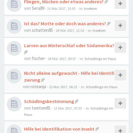
Fliegen, Mücken oder etwas anderes?
von
Sera89
-
31 Mär 2017, 13:05
- in:
Insekten
Ist das? Motte oder doch was anderes?
von
schatten85
-
24 Mär 2017, 11:52
- in:
Insekten
Larven aus Winterschlaf oder Südamerika?
von
fischer
-
24 Mär 2017, 09:57
- in:
Schädlinge im Haus
Nicht alleine aufgewacht - Hilfe bei Identifi
zierung
von
roteanja
-
22 Mär 2017, 06:23
- in:
Schädlinge im Haus
Schädlingsbestimmung
von
tomtom81
-
13 Mär 2017, 07:33
- in:
Schädlinge im
Haus
Hilfe bei Identifikation von Insekt