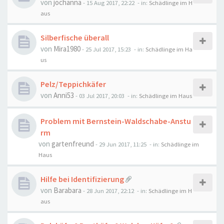
von
jochanna
-
15 Aug 2017, 22:22
- in:
Schädlinge im H
aus
Silberfische überall
von
Mira1980
-
25 Jul 2017, 15:23
- in:
Schädlinge im Ha
us
Pelz/Teppichkäfer
von
Anni53
-
03 Jul 2017, 20:03
- in:
Schädlinge im Haus
Problem mit Bernstein-Waldschabe-Anstu
rm
von
gartenfreund
-
29 Jun 2017, 11:25
- in:
Schädlinge im
Haus
Hilfe bei Identifizierung
von
Barabara
-
28 Jun 2017, 22:12
- in:
Schädlinge im H
aus