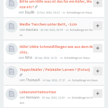
Bitte um Hilfe was ist das für ein Käfer, Wa
nze etc?
von
Elay86
-
15 Dez 2016, 19:32
- in:
Schädlinge im Haus
Weiße Tierchen unter Bett, ~1cm
von
mastara
-
26 Okt 2016, 03:39
- in:
Schädlinge im Ha
us
Hilfe! 100te Schmeißfliegen wie aus dem Ni
chts..
von
Nifel
-
28 Sep 2016, 13:21
- in:
Schädlinge im Haus
Teppichkäfer / Pelzkäfer Larven ? (Fotos)
von
ThomasK
-
14 Sep 2016, 17:27
- in:
Schädlinge im Haus
Lebensmittelmotten
von
Hermann
-
05 Sep 2016, 13:02
- in:
Schädlinge im H
aus