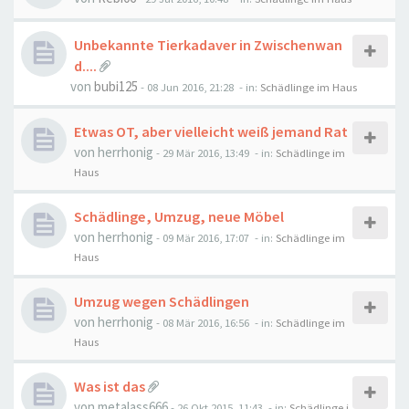
Unbekannte Tierkadaver in Zwischenwan
d....
von
bubi125
-
08 Jun 2016, 21:28
- in:
Schädlinge im Haus
Etwas OT, aber vielleicht weiß jemand Rat
von
herrhonig
-
29 Mär 2016, 13:49
- in:
Schädlinge im
Haus
Schädlinge, Umzug, neue Möbel
von
herrhonig
-
09 Mär 2016, 17:07
- in:
Schädlinge im
Haus
Umzug wegen Schädlingen
von
herrhonig
-
08 Mär 2016, 16:56
- in:
Schädlinge im
Haus
Was ist das
von
metalass666
-
26 Okt 2015, 11:43
- in:
Schädlinge i