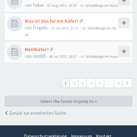
von
Felian
-
01 Aug 2015, 10:30
- in:
Schädlinge im Haus
Was ist das für ein Käfer?
von
Fragelix
-
15 Jul 2015, 17:31
- in:
Schädlinge im Ha
us
Mehlkäfer?
von
ckn825
-
08 Jul 2015, 18:17
- in:
Schädlinge im Haus
1
2
3
4
5
…
9
Select the forum to jump to
Zurück zur erweiterten Suche
Datenschutzerklärung
Impressum
Kontakt