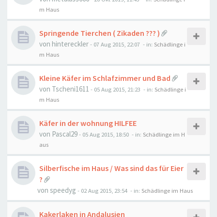
m Haus
Springende Tierchen ( Zikaden ??? )
von
hintereckler
-
07 Aug 2015, 22:07
- in:
Schädlinge i
m Haus
Kleine Käfer im Schlafzimmer und Bad
von
Tscheni1611
-
05 Aug 2015, 21:23
- in:
Schädlinge i
m Haus
Käfer in der wohnung HILFEE
von
Pascal29
-
05 Aug 2015, 18:50
- in:
Schädlinge im H
aus
Silberfische im Haus / Was sind das für Eier
?
von
speedyg
-
02 Aug 2015, 23:54
- in:
Schädlinge im Haus
Kakerlaken in Andalusien