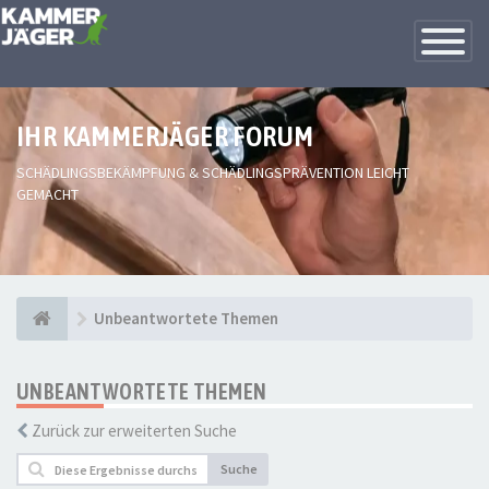
Toggle
Navigatio
IHR KAMMERJÄGER FORUM
SCHÄDLINGSBEKÄMPFUNG & SCHÄDLINGSPRÄVENTION LEICHT
GEMACHT
Unbeantwortete Themen
UNBEANTWORTETE THEMEN
Zurück zur erweiterten Suche
Suche