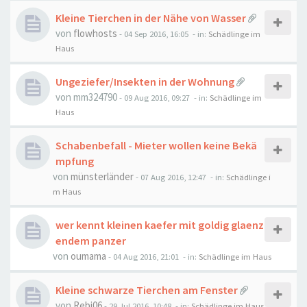
Kleine Tierchen in der Nähe von Wasser
von
flowhosts
-
04 Sep 2016, 16:05
- in:
Schädlinge im
Haus
Ungeziefer/Insekten in der Wohnung
von
mm324790
-
09 Aug 2016, 09:27
- in:
Schädlinge im
Haus
Schabenbefall - Mieter wollen keine Bekä
mpfung
von
münsterländer
-
07 Aug 2016, 12:47
- in:
Schädlinge i
m Haus
wer kennt kleinen kaefer mit goldig glaenz
endem panzer
von
oumama
-
04 Aug 2016, 21:01
- in:
Schädlinge im Haus
Kleine schwarze Tierchen am Fenster
von
Rebi06
-
29 Jul 2016, 10:48
- in:
Schädlinge im Haus