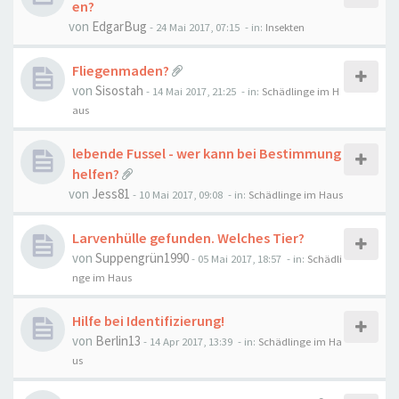
en?
von
EdgarBug
-
24 Mai 2017, 07:15
- in:
Insekten
Fliegenmaden?
von
Sisostah
-
14 Mai 2017, 21:25
- in:
Schädlinge im H
aus
lebende Fussel - wer kann bei Bestimmung
helfen?
von
Jess81
-
10 Mai 2017, 09:08
- in:
Schädlinge im Haus
Larvenhülle gefunden. Welches Tier?
von
Suppengrün1990
-
05 Mai 2017, 18:57
- in:
Schädli
nge im Haus
Hilfe bei Identifizierung!
von
Berlin13
-
14 Apr 2017, 13:39
- in:
Schädlinge im Ha
us