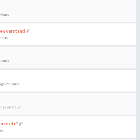
 Haus
den Verstand
 Haus
 Haus
nge im Haus
inge im Haus
anze etc?
aus