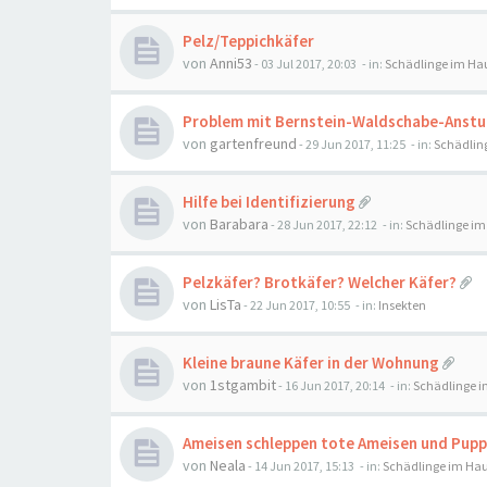
Pelz/Teppichkäfer
von
Anni53
-
03 Jul 2017, 20:03
- in:
Schädlinge im Ha
Problem mit Bernstein-Waldschabe-Anst
von
gartenfreund
-
29 Jun 2017, 11:25
- in:
Schädlin
Hilfe bei Identifizierung
von
Barabara
-
28 Jun 2017, 22:12
- in:
Schädlinge im
Pelzkäfer? Brotkäfer? Welcher Käfer?
von
LisTa
-
22 Jun 2017, 10:55
- in:
Insekten
Kleine braune Käfer in der Wohnung
von
1stgambit
-
16 Jun 2017, 20:14
- in:
Schädlinge 
Ameisen schleppen tote Ameisen und Pupp
von
Neala
-
14 Jun 2017, 15:13
- in:
Schädlinge im Ha