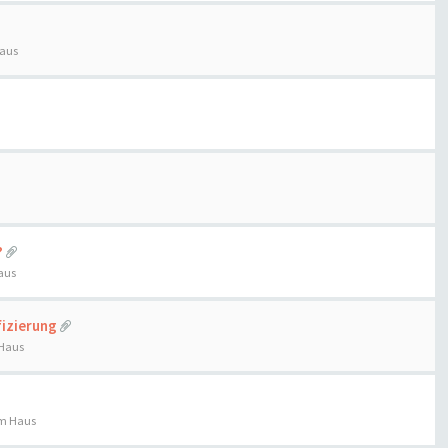
Haus
?
aus
fizierung
 Haus
im Haus