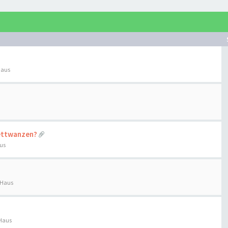
Haus
Bettwanzen?
us
 Haus
 Haus