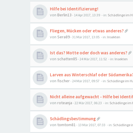
Hilfe bei Identifizierung!
von
Berlin13
-
14 Apr 2017, 13:39
- in:
Schädlinge im 
Fliegen, Mücken oder etwas anderes?
von
Sera89
-
31 Mär 2017, 13:05
- in:
Insekten
Ist das? Motte oder doch was anderes?
von
schatten85
-
24 Mär 2017, 11:52
- in:
Insekten
Larven aus Winterschlaf oder Südamerika
von
fischer
-
24 Mär 2017, 09:57
- in:
Schädlinge im H
Nicht alleine aufgewacht - Hilfe bei Identi
von
roteanja
-
22 Mär 2017, 06:23
- in:
Schädlinge im
Schädlingsbestimmung
von
tomtom81
-
13 Mär 2017, 07:33
- in:
Schädlinge 