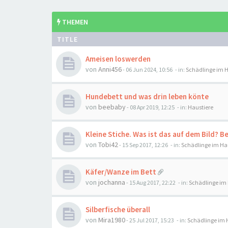
THEMEN
TITLE
Ameisen loswerden
von
Anni456
-
06 Jun 2024, 10:56
- in:
Schädlinge im 
Hundebett und was drin leben könte
von
beebaby
-
08 Apr 2019, 12:25
- in:
Haustiere
Kleine Stiche. Was ist das auf dem Bild? 
von
Tobi42
-
15 Sep 2017, 12:26
- in:
Schädlinge im Ha
Käfer/Wanze im Bett
von
jochanna
-
15 Aug 2017, 22:22
- in:
Schädlinge im
Silberfische überall
von
Mira1980
-
25 Jul 2017, 15:23
- in:
Schädlinge im