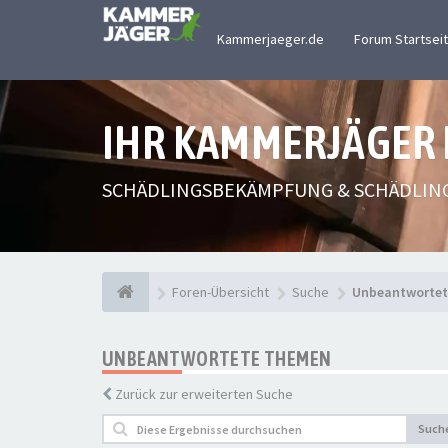
Kammerjaeger.de
Forum Startsei
IHR KAMMERJÄGER
SCHÄDLINGSBEKÄMPFUNG & SCHÄDLIN
Foren-Übersicht
Suche
Unbeantworte
UNBEANTWORTETE THEMEN
Zurück zur erweiterten Suche
Such