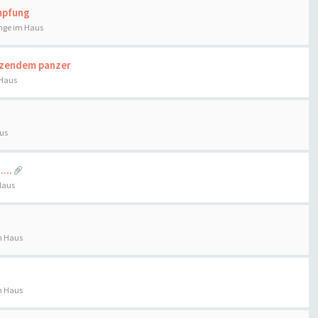
mpfung
nge im Haus
enzendem panzer
 Haus
us
...
Haus
m Haus
m Haus