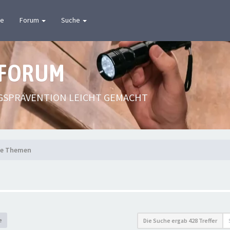
te
Forum
Suche
 FORUM
GSPRÄVENTION LEICHT GEMACHT
te Themen
e
Die Suche ergab 428 Treffer