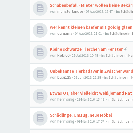
Schabenbefall - Mieter wollen keine Bekä
von
münsterländer
-
07 Aug 2016, 12:47
- in:
Schädli
wer kennt kleinen kaefer mit goldig gla
von
oumama
-
04 Aug 2016, 21:01
- in:
Schädlinge im
Kleine schwarze Tierchen am Fenster
von
Rebi06
-
29 Jul 2016, 10:48
- in:
Schädlinge im Ha
Unbekannte Tierkadaver in Zwischenwand.
von
bubi125
-
08 Jun 2016, 21:28
- in:
Schädlinge im 
Etwas OT, aber vielleicht weiß jemand Rat
von
herrhonig
-
29 Mär 2016, 13:49
- in:
Schädlinge i
Schädlinge, Umzug, neue Möbel
von
herrhonig
-
09 Mär 2016, 17:07
- in:
Schädlinge i