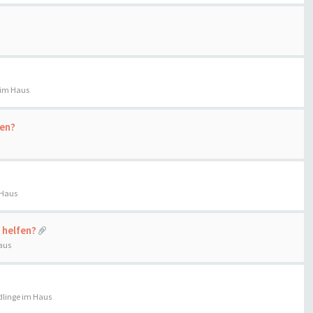
 im Haus
ren?
 Haus
 helfen?
aus
linge im Haus