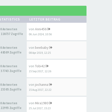
STATISTICS
LETZTER BEITRAG
von
Anni456
0 Antworten
118737 Zugriffe
06 Jun 2024, 10:56
von
beebaby
0 Antworten
48509 Zugriffe
08 Apr 2019, 12:25
von
Tobi42
0 Antworten
37743 Zugriffe
15 Sep 2017, 12:26
von
jochanna
0 Antworten
23305 Zugriffe
15 Aug 2017, 22:22
von
Mira1980
0 Antworten
22993 Zugriffe
25 Jul 2017, 15:23