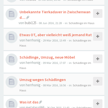
Unbekannte Tierkadaver in Zwischenwan
d....
von
bubi125
-
08 Jun 2016, 21:28
- in:
Schädlinge im Haus
Etwas OT, aber vielleicht weiß jemand Rat
von
herrhonig
-
29 Mär 2016, 13:49
- in:
Schädlinge im
Haus
Schädlinge, Umzug, neue Möbel
von
herrhonig
-
09 Mär 2016, 17:07
- in:
Schädlinge im
Haus
Umzug wegen Schädlingen
von
herrhonig
-
08 Mär 2016, 16:56
- in:
Schädlinge im
Haus
Was ist das
von
metalass666
-
26 Okt 2015, 11:43
- in:
Schädlinge i