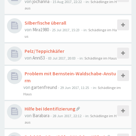
von
jochanna
-
15 Aug 2017, 22:22
- in:
Schädlinge im H
aus
Silberfische überall
von
Mira1980
-
25 Jul 2017, 15:23
- in:
Schädlinge im Ha
us
Pelz/Teppichkäfer
von
Anni53
-
03 Jul 2017, 20:03
- in:
Schädlinge im Haus
Problem mit Bernstein-Waldschabe-Anstu
rm
von
gartenfreund
-
29 Jun 2017, 11:25
- in:
Schädlinge im
Haus
Hilfe bei Identifizierung
von
Barabara
-
28 Jun 2017, 22:12
- in:
Schädlinge im H
aus