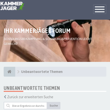
Toggle
Navigatio
IHR KAMMERJÄGER FORUM
SCHÄDLINGSBEKÄMPFUNG & SCHÄDLINGSPRÄVENTION LEICHT
GEMACHT
Unbeantwortete Themen
UNBEANTWORTETE THEMEN
Zurück zur erweiterten Suche
Suche