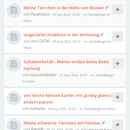
Kleine Tierchen in der Nähe von Wasser
von
flowhosts
-
04 Sep 2016, 16:05
- in:
Schädlinge im
Haus
Ungeziefer/Insekten in der Wohnung
von
mm324790
-
09 Aug 2016, 09:27
- in:
Schädlinge im
Haus
Schabenbefall - Mieter wollen keine Bekä
mpfung
von
münsterländer
-
07 Aug 2016, 12:47
- in:
Schädlinge i
m Haus
wer kennt kleinen kaefer mit goldig glaenz
endem panzer
von
oumama
-
04 Aug 2016, 21:01
- in:
Schädlinge im Haus
Kleine schwarze Tierchen am Fenster
von
Rebi06
-
29 Jul 2016, 10:48
- in:
Schädlinge im Haus