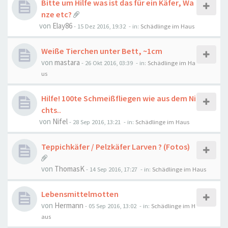
Bitte um Hilfe was ist das für ein Käfer, Wa
nze etc?
von
Elay86
-
15 Dez 2016, 19:32
- in:
Schädlinge im Haus
Weiße Tierchen unter Bett, ~1cm
von
mastara
-
26 Okt 2016, 03:39
- in:
Schädlinge im Ha
us
Hilfe! 100te Schmeißfliegen wie aus dem Ni
chts..
von
Nifel
-
28 Sep 2016, 13:21
- in:
Schädlinge im Haus
Teppichkäfer / Pelzkäfer Larven ? (Fotos)
von
ThomasK
-
14 Sep 2016, 17:27
- in:
Schädlinge im Haus
Lebensmittelmotten
von
Hermann
-
05 Sep 2016, 13:02
- in:
Schädlinge im H
aus