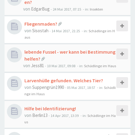
en?
von
EdgarBug
-
24 Mai 2017, 07:15
- in:
Insekten
Fliegenmaden?
von
Sisostah
-
14 Mai 2017, 21:25
- in:
Schädlinge im H
aus
lebende Fussel - wer kann bei Bestimmung
helfen?
von
Jess81
-
10 Mai 2017, 09:08
- in:
Schädlinge im Haus
Larvenhülle gefunden. Welches Tier?
von
Suppengrün1990
-
05 Mai 2017, 18:57
- in:
Schädli
nge im Haus
Hilfe bei Identifizierung!
von
Berlin13
-
14 Apr 2017, 13:39
- in:
Schädlinge im Ha
us