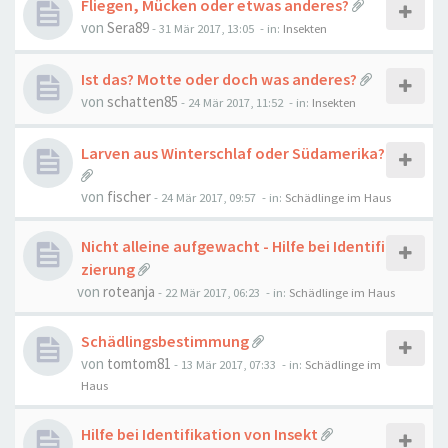
Fliegen, Mücken oder etwas anderes?
von
Sera89
-
31 Mär 2017, 13:05
- in:
Insekten
Ist das? Motte oder doch was anderes?
von
schatten85
-
24 Mär 2017, 11:52
- in:
Insekten
Larven aus Winterschlaf oder Südamerika?
von
fischer
-
24 Mär 2017, 09:57
- in:
Schädlinge im Haus
Nicht alleine aufgewacht - Hilfe bei Identifi
zierung
von
roteanja
-
22 Mär 2017, 06:23
- in:
Schädlinge im Haus
Schädlingsbestimmung
von
tomtom81
-
13 Mär 2017, 07:33
- in:
Schädlinge im
Haus
Hilfe bei Identifikation von Insekt