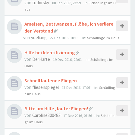
von
tudorsky
-
08 Jan 2017, 23:59
- in:
Schädlinge im H
aus
Ameisen, Bettwanzen, Flöhe, ich verliere
den Verstand
von
yueliang
-
22 Dez 2016, 10:16
- in:
Schädlinge im Haus
Hilfe bei Identifizierung
von
DerHarte
-
19 Dez 2016, 22:01
- in:
Schädlinge im
Haus
Schnell laufende Fliegen
von
fliesenspiegel
-
17 Dez 2016, 17:07
- in:
Schädling
e im Haus
Bitte um Hilfe, lauter Fliegen!
von
Caroline300482
-
17 Dez 2016, 07:56
- in:
Schädlin
ge im Haus