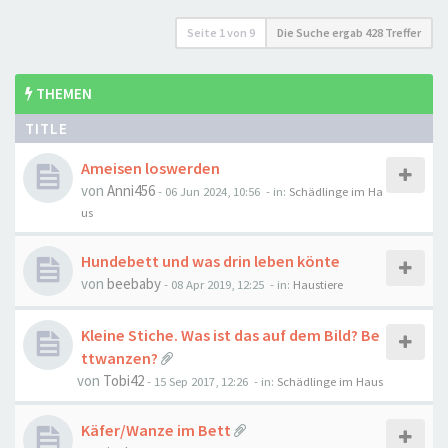
Seite
1
von
9
Die Suche ergab 428 Treffer
THEMEN
TITLE
Ameisen loswerden
von
Anni456
-
06 Jun 2024, 10:56
- in:
Schädlinge im Ha
us
Hundebett und was drin leben könte
von
beebaby
-
08 Apr 2019, 12:25
- in:
Haustiere
Kleine Stiche. Was ist das auf dem Bild? Be
ttwanzen?
von
Tobi42
-
15 Sep 2017, 12:26
- in:
Schädlinge im Haus
Käfer/Wanze im Bett