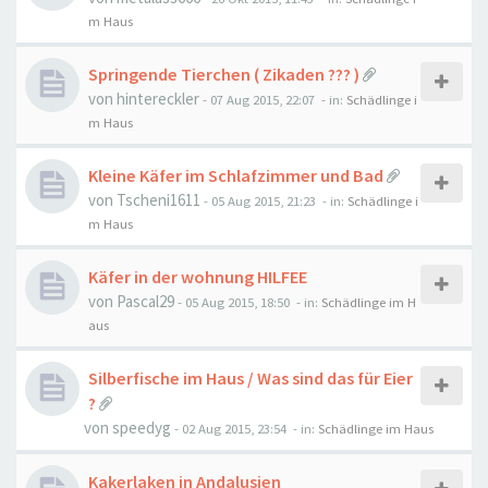
m Haus
Springende Tierchen ( Zikaden ??? )
von
hintereckler
-
07 Aug 2015, 22:07
- in:
Schädlinge i
m Haus
Kleine Käfer im Schlafzimmer und Bad
von
Tscheni1611
-
05 Aug 2015, 21:23
- in:
Schädlinge i
m Haus
Käfer in der wohnung HILFEE
von
Pascal29
-
05 Aug 2015, 18:50
- in:
Schädlinge im H
aus
Silberfische im Haus / Was sind das für Eier
?
von
speedyg
-
02 Aug 2015, 23:54
- in:
Schädlinge im Haus
Kakerlaken in Andalusien