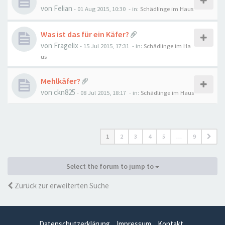
von
Felian
-
01 Aug 2015, 10:30
- in:
Schädlinge im Haus
Was ist das für ein Käfer?
von
Fragelix
-
15 Jul 2015, 17:31
- in:
Schädlinge im Ha
us
Mehlkäfer?
von
ckn825
-
08 Jul 2015, 18:17
- in:
Schädlinge im Haus
1
2
3
4
5
…
9
Select the forum to jump to
Zurück zur erweiterten Suche
Datenschutzerklärung
Impressum
Kontakt