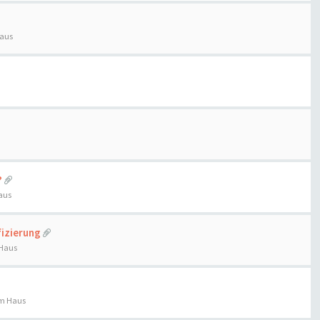
Haus
?
aus
fizierung
 Haus
im Haus