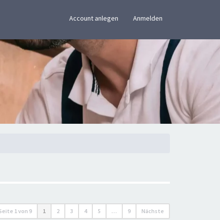
×
Account anlegen
Anmelden
Seite
1
von
9
1
2
3
4
5
…
9
Nächste