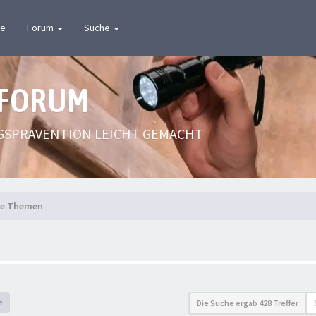
te
Forum
Suche
 FORUM
GSPRÄVENTION LEICHT GEMACHT
te Themen
e
Die Suche ergab 428 Treffer