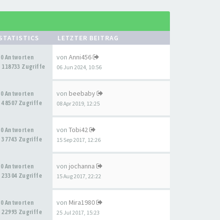
STATISTICS
LETZTER BEITRAG
von
Anni456
0 Antworten
118733 Zugriffe
06 Jun 2024, 10:56
von
beebaby
0 Antworten
48507 Zugriffe
08 Apr 2019, 12:25
von
Tobi42
0 Antworten
37743 Zugriffe
15 Sep 2017, 12:26
von
jochanna
0 Antworten
23304 Zugriffe
15 Aug 2017, 22:22
von
Mira1980
0 Antworten
22993 Zugriffe
25 Jul 2017, 15:23