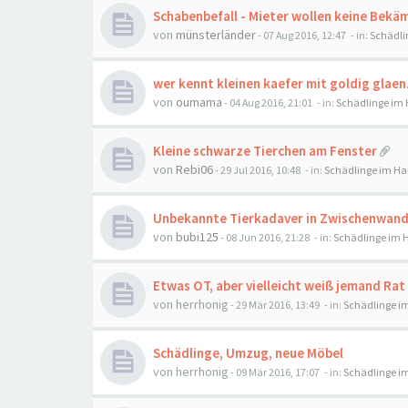
Schabenbefall - Mieter wollen keine Bekä
von
münsterländer
-
07 Aug 2016, 12:47
- in:
Schädli
wer kennt kleinen kaefer mit goldig gla
von
oumama
-
04 Aug 2016, 21:01
- in:
Schädlinge im
Kleine schwarze Tierchen am Fenster
von
Rebi06
-
29 Jul 2016, 10:48
- in:
Schädlinge im Ha
Unbekannte Tierkadaver in Zwischenwand.
von
bubi125
-
08 Jun 2016, 21:28
- in:
Schädlinge im 
Etwas OT, aber vielleicht weiß jemand Rat
von
herrhonig
-
29 Mär 2016, 13:49
- in:
Schädlinge i
Schädlinge, Umzug, neue Möbel
von
herrhonig
-
09 Mär 2016, 17:07
- in:
Schädlinge i