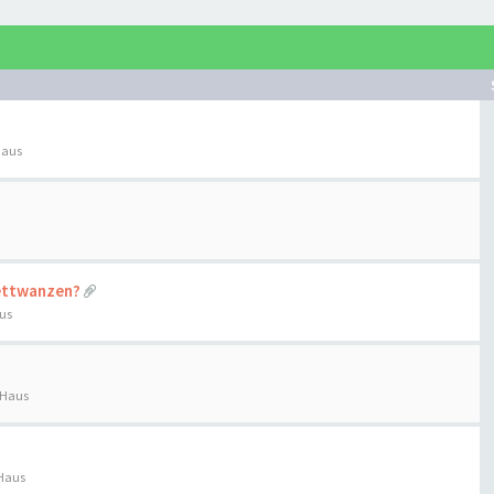
Haus
Bettwanzen?
us
 Haus
 Haus