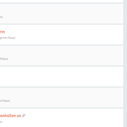
us
urm
ge im Haus
 Haus
im Haus
enhüllen an
us