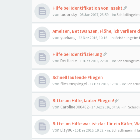
Hilfe bei Identifikation von Insekt
von
tudorsky
-
08 Jan 2017, 23:59
- in:
Schädlinge im
Ameisen, Bettwanzen, Flöhe, ich verliere 
von
yueliang
-
22 Dez 2016, 10:16
- in:
Schädlinge im
Hilfe bei Identifizierung
von
DerHarte
-
19 Dez 2016, 22:01
- in:
Schädlinge im
Schnell laufende Fliegen
von
fliesenspiegel
-
17 Dez 2016, 17:07
- in:
Schädli
Bitte um Hilfe, lauter Fliegen!
von
Caroline300482
-
17 Dez 2016, 07:56
- in:
Schädl
Bitte um Hilfe was ist das für ein Käfer, W
von
Elay86
-
15 Dez 2016, 19:32
- in:
Schädlinge im H