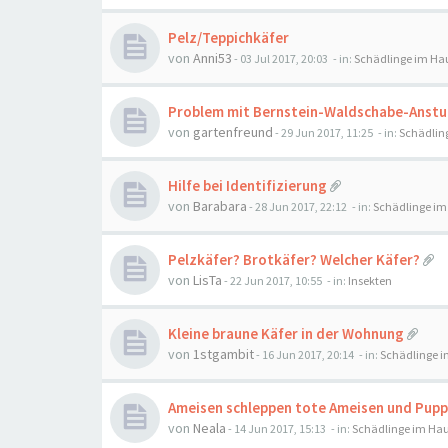
Pelz/Teppichkäfer
von
Anni53
-
03 Jul 2017, 20:03
- in:
Schädlinge im Ha
Problem mit Bernstein-Waldschabe-Anst
von
gartenfreund
-
29 Jun 2017, 11:25
- in:
Schädlin
Hilfe bei Identifizierung
von
Barabara
-
28 Jun 2017, 22:12
- in:
Schädlinge im
Pelzkäfer? Brotkäfer? Welcher Käfer?
von
LisTa
-
22 Jun 2017, 10:55
- in:
Insekten
Kleine braune Käfer in der Wohnung
von
1stgambit
-
16 Jun 2017, 20:14
- in:
Schädlinge 
Ameisen schleppen tote Ameisen und Pupp
von
Neala
-
14 Jun 2017, 15:13
- in:
Schädlinge im Ha