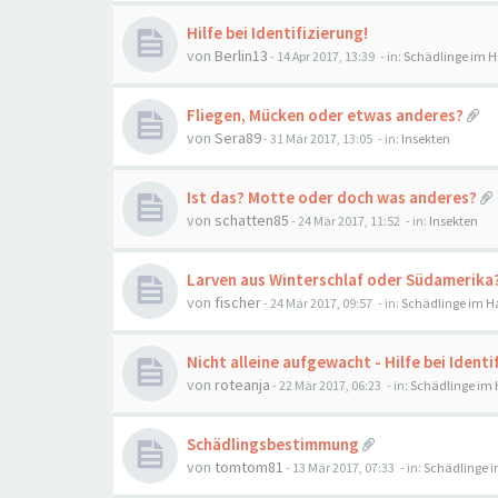
Hilfe bei Identifizierung!
von
Berlin13
-
14 Apr 2017, 13:39
- in:
Schädlinge im 
Fliegen, Mücken oder etwas anderes?
von
Sera89
-
31 Mär 2017, 13:05
- in:
Insekten
Ist das? Motte oder doch was anderes?
von
schatten85
-
24 Mär 2017, 11:52
- in:
Insekten
Larven aus Winterschlaf oder Südamerika
von
fischer
-
24 Mär 2017, 09:57
- in:
Schädlinge im H
Nicht alleine aufgewacht - Hilfe bei Identi
von
roteanja
-
22 Mär 2017, 06:23
- in:
Schädlinge im
Schädlingsbestimmung
von
tomtom81
-
13 Mär 2017, 07:33
- in:
Schädlinge 