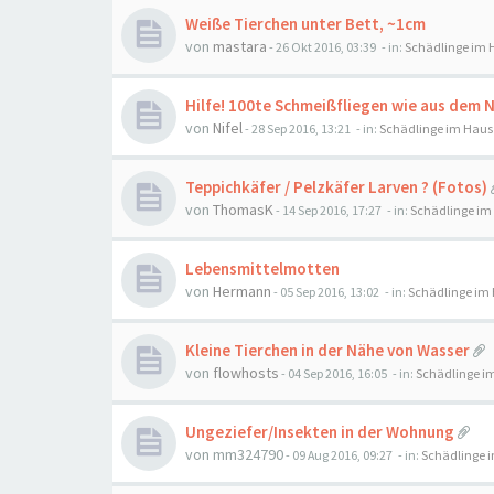
Weiße Tierchen unter Bett, ~1cm
von
mastara
-
26 Okt 2016, 03:39
- in:
Schädlinge im 
Hilfe! 100te Schmeißfliegen wie aus dem N
von
Nifel
-
28 Sep 2016, 13:21
- in:
Schädlinge im Haus
Teppichkäfer / Pelzkäfer Larven ? (Fotos)
von
ThomasK
-
14 Sep 2016, 17:27
- in:
Schädlinge im
Lebensmittelmotten
von
Hermann
-
05 Sep 2016, 13:02
- in:
Schädlinge im
Kleine Tierchen in der Nähe von Wasser
von
flowhosts
-
04 Sep 2016, 16:05
- in:
Schädlinge i
Ungeziefer/Insekten in der Wohnung
von
mm324790
-
09 Aug 2016, 09:27
- in:
Schädlinge 