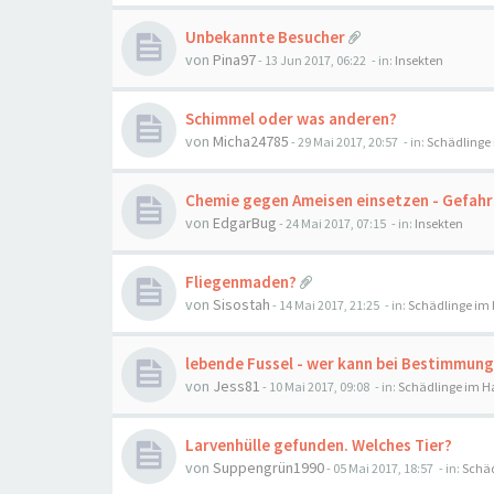
Unbekannte Besucher
von
Pina97
-
13 Jun 2017, 06:22
- in:
Insekten
Schimmel oder was anderen?
von
Micha24785
-
29 Mai 2017, 20:57
- in:
Schädlinge
Chemie gegen Ameisen einsetzen - Gefah
von
EdgarBug
-
24 Mai 2017, 07:15
- in:
Insekten
Fliegenmaden?
von
Sisostah
-
14 Mai 2017, 21:25
- in:
Schädlinge im
lebende Fussel - wer kann bei Bestimmung
von
Jess81
-
10 Mai 2017, 09:08
- in:
Schädlinge im H
Larvenhülle gefunden. Welches Tier?
von
Suppengrün1990
-
05 Mai 2017, 18:57
- in:
Schäd