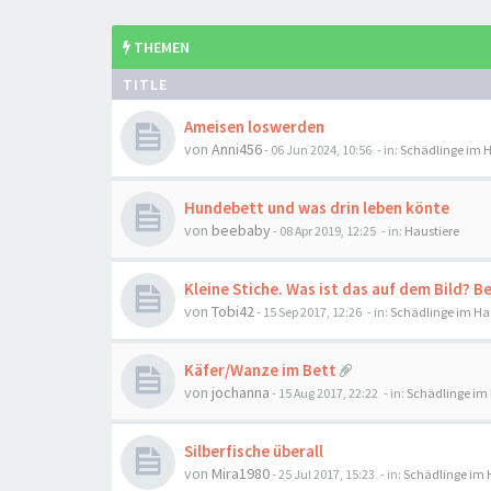
THEMEN
TITLE
Ameisen loswerden
von
Anni456
-
06 Jun 2024, 10:56
- in:
Schädlinge im 
Hundebett und was drin leben könte
von
beebaby
-
08 Apr 2019, 12:25
- in:
Haustiere
Kleine Stiche. Was ist das auf dem Bild? 
von
Tobi42
-
15 Sep 2017, 12:26
- in:
Schädlinge im Ha
Käfer/Wanze im Bett
von
jochanna
-
15 Aug 2017, 22:22
- in:
Schädlinge im
Silberfische überall
von
Mira1980
-
25 Jul 2017, 15:23
- in:
Schädlinge im