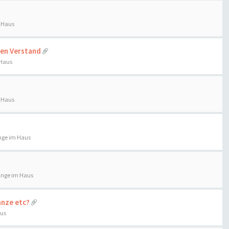
 Haus
den Verstand
 Haus
 Haus
nge im Haus
inge im Haus
anze etc?
aus