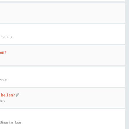
 im Haus
ren?
 Haus
 helfen?
aus
linge im Haus