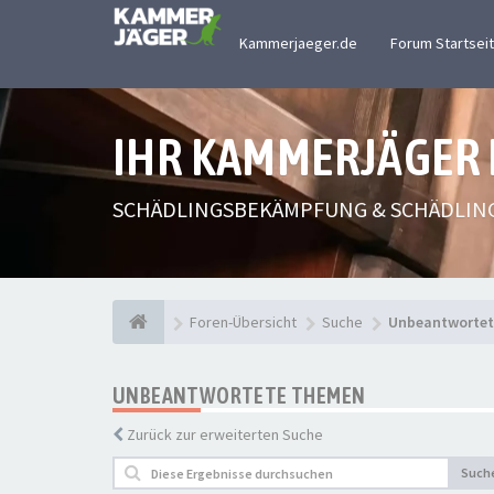
Kammerjaeger.de
Forum Startsei
IHR KAMMERJÄGER
SCHÄDLINGSBEKÄMPFUNG & SCHÄDLIN
Foren-Übersicht
Suche
Unbeantworte
UNBEANTWORTETE THEMEN
Zurück zur erweiterten Suche
Such