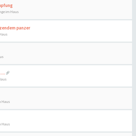
mpfung
nge im Haus
enzendem panzer
 Haus
us
...
Haus
m Haus
m Haus