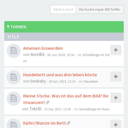
Seite
1
von
9
Die Suche ergab 428 Treffer
THEMEN
TITLE
Ameisen loswerden
von
Anni456
-
06 Jun 2024, 10:56
- in:
Schädlinge im Ha
us
Hundebett und was drin leben könte
von
beebaby
-
08 Apr 2019, 12:25
- in:
Haustiere
Kleine Stiche. Was ist das auf dem Bild? Be
ttwanzen?
von
Tobi42
-
15 Sep 2017, 12:26
- in:
Schädlinge im Haus
Käfer/Wanze im Bett