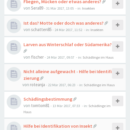
Fliegen, Mücken oder etwas anderes?
von
Sera89
-
31 Mär 2017, 13:05
- in:
Insekten
Ist das? Motte oder doch was anderes?
von
schatten85
-
24 Mär 2017, 11:52
- in:
Insekten
Larven aus Winterschlaf oder Südamerika?
von
fischer
-
24 Mär 2017, 09:57
- in:
Schädlinge im Haus
Nicht alleine aufgewacht - Hilfe bei Identifi
zierung
von
roteanja
-
22 Mär 2017, 06:23
- in:
Schädlinge im Haus
Schädlingsbestimmung
von
tomtom81
-
13 Mär 2017, 07:33
- in:
Schädlinge im
Haus
Hilfe bei Identifikation von Insekt