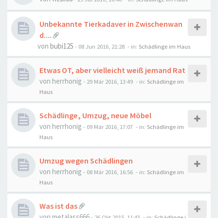
Unbekannte Tierkadaver in Zwischenwan
d....
von
bubi125
-
08 Jun 2016, 21:28
- in:
Schädlinge im Haus
Etwas OT, aber vielleicht weiß jemand Rat
von
herrhonig
-
29 Mär 2016, 13:49
- in:
Schädlinge im
Haus
Schädlinge, Umzug, neue Möbel
von
herrhonig
-
09 Mär 2016, 17:07
- in:
Schädlinge im
Haus
Umzug wegen Schädlingen
von
herrhonig
-
08 Mär 2016, 16:56
- in:
Schädlinge im
Haus
Was ist das
von
metalass666
-
26 Okt 2015, 11:43
- in:
Schädlinge i