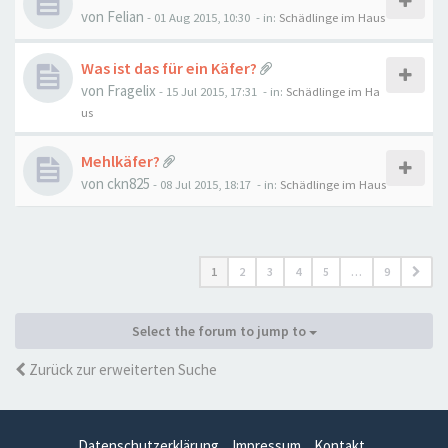
von
Felian
-
01 Aug 2015, 10:30
- in:
Schädlinge im Haus
Was ist das für ein Käfer?
von
Fragelix
-
15 Jul 2015, 17:31
- in:
Schädlinge im Ha
us
Mehlkäfer?
von
ckn825
-
08 Jul 2015, 18:17
- in:
Schädlinge im Haus
1
2
3
4
5
…
9
Select the forum to jump to
Zurück zur erweiterten Suche
Datenschutzerklärung
Impressum
Kontakt