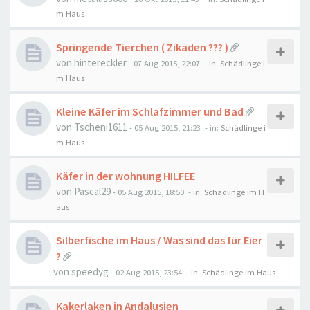
m Haus
Springende Tierchen ( Zikaden ??? )
von
hintereckler
-
07 Aug 2015, 22:07
- in:
Schädlinge i
m Haus
Kleine Käfer im Schlafzimmer und Bad
von
Tscheni1611
-
05 Aug 2015, 21:23
- in:
Schädlinge i
m Haus
Käfer in der wohnung HILFEE
von
Pascal29
-
05 Aug 2015, 18:50
- in:
Schädlinge im H
aus
Silberfische im Haus / Was sind das für Eier
?
von
speedyg
-
02 Aug 2015, 23:54
- in:
Schädlinge im Haus
Kakerlaken in Andalusien