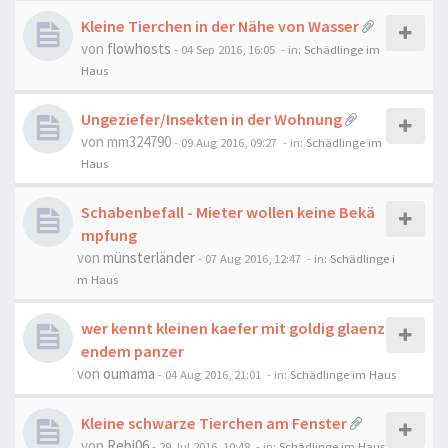
Kleine Tierchen in der Nähe von Wasser
von
flowhosts
-
04 Sep 2016, 16:05
- in:
Schädlinge im
Haus
Ungeziefer/Insekten in der Wohnung
von
mm324790
-
09 Aug 2016, 09:27
- in:
Schädlinge im
Haus
Schabenbefall - Mieter wollen keine Bekä
mpfung
von
münsterländer
-
07 Aug 2016, 12:47
- in:
Schädlinge i
m Haus
wer kennt kleinen kaefer mit goldig glaenz
endem panzer
von
oumama
-
04 Aug 2016, 21:01
- in:
Schädlinge im Haus
Kleine schwarze Tierchen am Fenster
von
Rebi06
-
29 Jul 2016, 10:48
- in:
Schädlinge im Haus