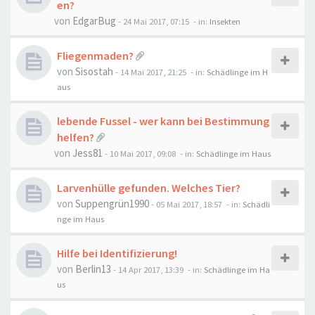
en?
von
EdgarBug
-
24 Mai 2017, 07:15
- in:
Insekten
Fliegenmaden?
von
Sisostah
-
14 Mai 2017, 21:25
- in:
Schädlinge im H
aus
lebende Fussel - wer kann bei Bestimmung
helfen?
von
Jess81
-
10 Mai 2017, 09:08
- in:
Schädlinge im Haus
Larvenhülle gefunden. Welches Tier?
von
Suppengrün1990
-
05 Mai 2017, 18:57
- in:
Schädli
nge im Haus
Hilfe bei Identifizierung!
von
Berlin13
-
14 Apr 2017, 13:39
- in:
Schädlinge im Ha
us