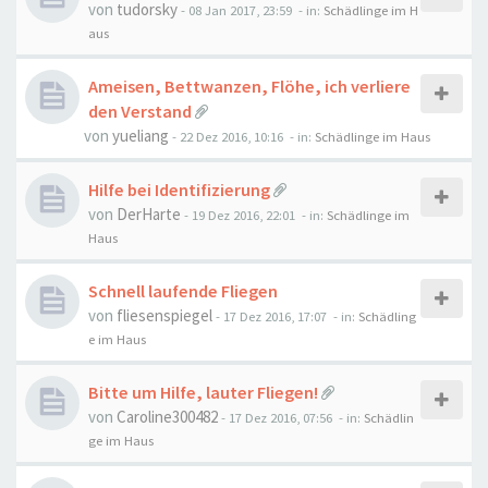
von
tudorsky
-
08 Jan 2017, 23:59
- in:
Schädlinge im H
aus
Ameisen, Bettwanzen, Flöhe, ich verliere
den Verstand
von
yueliang
-
22 Dez 2016, 10:16
- in:
Schädlinge im Haus
Hilfe bei Identifizierung
von
DerHarte
-
19 Dez 2016, 22:01
- in:
Schädlinge im
Haus
Schnell laufende Fliegen
von
fliesenspiegel
-
17 Dez 2016, 17:07
- in:
Schädling
e im Haus
Bitte um Hilfe, lauter Fliegen!
von
Caroline300482
-
17 Dez 2016, 07:56
- in:
Schädlin
ge im Haus