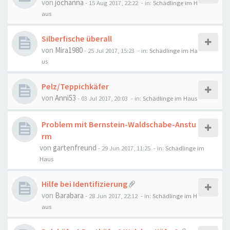
von
jochanna
-
15 Aug 2017, 22:22
- in:
Schädlinge im H
aus
Silberfische überall
von
Mira1980
-
25 Jul 2017, 15:23
- in:
Schädlinge im Ha
us
Pelz/Teppichkäfer
von
Anni53
-
03 Jul 2017, 20:03
- in:
Schädlinge im Haus
Problem mit Bernstein-Waldschabe-Anstu
rm
von
gartenfreund
-
29 Jun 2017, 11:25
- in:
Schädlinge im
Haus
Hilfe bei Identifizierung
von
Barabara
-
28 Jun 2017, 22:12
- in:
Schädlinge im H
aus