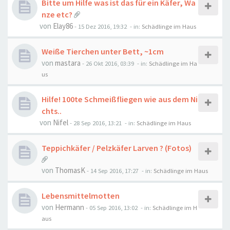
Bitte um Hilfe was ist das für ein Käfer, Wa
nze etc?
von
Elay86
-
15 Dez 2016, 19:32
- in:
Schädlinge im Haus
Weiße Tierchen unter Bett, ~1cm
von
mastara
-
26 Okt 2016, 03:39
- in:
Schädlinge im Ha
us
Hilfe! 100te Schmeißfliegen wie aus dem Ni
chts..
von
Nifel
-
28 Sep 2016, 13:21
- in:
Schädlinge im Haus
Teppichkäfer / Pelzkäfer Larven ? (Fotos)
von
ThomasK
-
14 Sep 2016, 17:27
- in:
Schädlinge im Haus
Lebensmittelmotten
von
Hermann
-
05 Sep 2016, 13:02
- in:
Schädlinge im H
aus