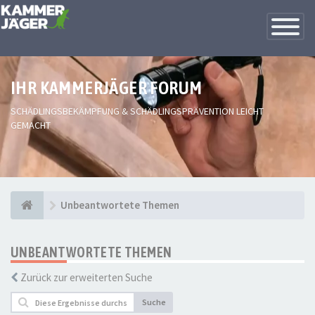
Toggle
Navigatio
IHR KAMMERJÄGER FORUM
SCHÄDLINGSBEKÄMPFUNG & SCHÄDLINGSPRÄVENTION LEICHT
GEMACHT
Unbeantwortete Themen
UNBEANTWORTETE THEMEN
Zurück zur erweiterten Suche
Suche