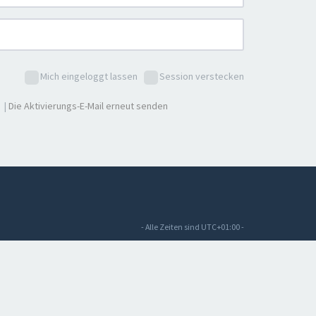
Mich eingeloggt lassen
Session verstecken
|
Die Aktivierungs-E-Mail erneut senden
- Alle Zeiten sind
UTC+01:00
-