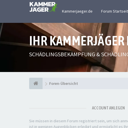
Kammerjaeger.de
Forum Startsei
IHR KAMMERJÄGER
SCHÄDLINGSBEKÄMPFUNG & SCHÄDLIN
Foren-Übersicht
ACCOUNT ANLEGEN
Sie müssen in diesem Forum registriert sein, um sich anm
ist in wenigen Augenblicken erledigt und ermöglicht es Ih