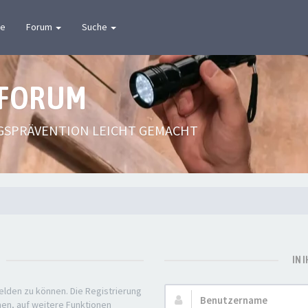
te
Forum
Suche
 FORUM
GSPRÄVENTION LEICHT GEMACHT
IN 
elden zu können. Die Registrierung
Benutzername:
nen, auf weitere Funktionen