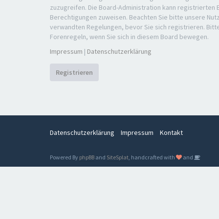
zuzugreifen. Die Board-Administration kann registrierten
Berechtigungen zuweisen. Beachten Sie bitte unsere Nu
verwandten Regelungen, bevor Sie sich registrieren. Bitt
Forenregeln, wenn Sie sich in diesem Board bewegen.
Impressum
|
Datenschutzerklärung
Registrieren
Datenschutzerklärung
Impressum
Kontakt
Powered By
phpBB
and
SiteSplat
, handcrafted with
and