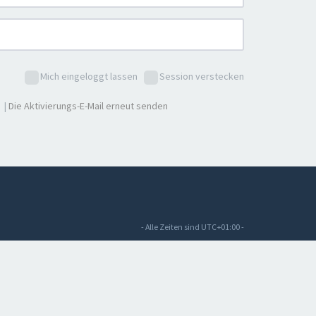
Mich eingeloggt lassen
Session verstecken
|
Die Aktivierungs-E-Mail erneut senden
- Alle Zeiten sind
UTC+01:00
-