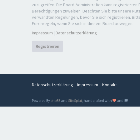
zuzugreifen. Die Board-Administration kann registrierten
Berechtigungen zuweisen. Beachten Sie bitte unsere Nu
verwandten Regelungen, bevor Sie sich registrieren. Bitt
Forenregeln, wenn Sie sich in diesem Board bewegen.
Impressum
|
Datenschutzerklärung
Registrieren
Datenschutzerklärung
Impressum
Kontakt
Powered By
phpBB
and
SiteSplat
, handcrafted with
and