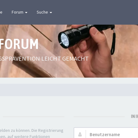
te
Forum
Suche
 FORUM
GSPRÄVENTION LEICHT GEMACHT
IN 
elden zu können. Die Registrierung
Benutzername:
nen, auf weitere Funktionen