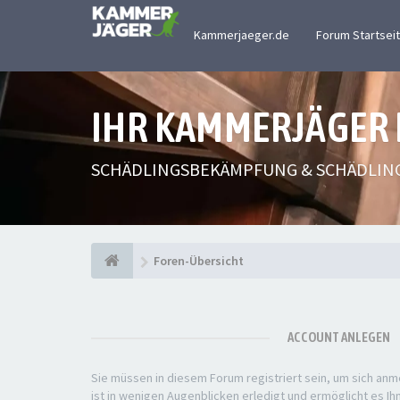
Kammerjaeger.de
Forum Startsei
IHR KAMMERJÄGER
SCHÄDLINGSBEKÄMPFUNG & SCHÄDLIN
Foren-Übersicht
ACCOUNT ANLEGEN
Sie müssen in diesem Forum registriert sein, um sich anm
ist in wenigen Augenblicken erledigt und ermöglicht es Ih