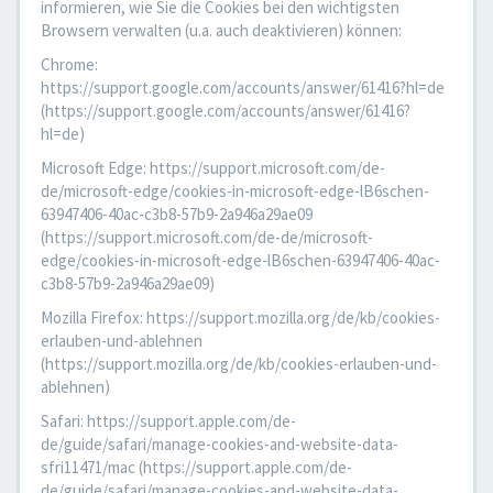
informieren, wie Sie die Cookies bei den wichtigsten
Browsern verwalten (u.a. auch deaktivieren) können:
Chrome:
https://support.google.com/accounts/answer/61416?hl=de
(https://support.google.com/accounts/answer/61416?
hl=de)
Microsoft Edge: https://support.microsoft.com/de-
de/microsoft-edge/cookies-in-microsoft-edge-lB6schen-
63947406-40ac-c3b8-57b9-2a946a29ae09
(https://support.microsoft.com/de-de/microsoft-
edge/cookies-in-microsoft-edge-lB6schen-63947406-40ac-
c3b8-57b9-2a946a29ae09)
Mozilla Firefox: https://support.mozilla.org/de/kb/cookies-
erlauben-und-ablehnen
(https://support.mozilla.org/de/kb/cookies-erlauben-und-
ablehnen)
Safari: https://support.apple.com/de-
de/guide/safari/manage-cookies-and-website-data-
sfri11471/mac (https://support.apple.com/de-
de/guide/safari/manage-cookies-and-website-data-