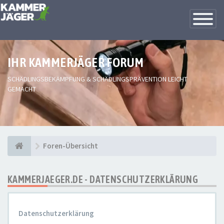
Toggle
Navigatio
IHR KAMMERJÄGER FORUM
SCHÄDLINGSBEKÄMPFUNG & SCHÄDLINGSPRÄVENTION LEICHT
GEMACHT
Foren-Übersicht
KAMMERJAEGER.DE - DATENSCHUTZERKLÄRUNG
Datenschutzerklärung