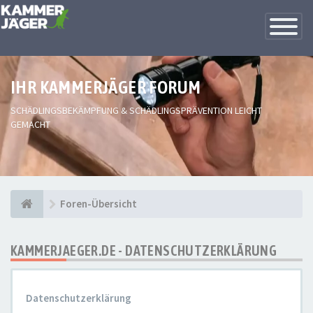
Toggle
Navigatio
IHR KAMMERJÄGER FORUM
SCHÄDLINGSBEKÄMPFUNG & SCHÄDLINGSPRÄVENTION LEICHT
GEMACHT
Foren-Übersicht
KAMMERJAEGER.DE - DATENSCHUTZERKLÄRUNG
Datenschutzerklärung