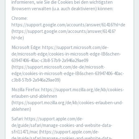
informieren, wie Sie die Cookies bei den wichtigsten
Browsern verwalten (u.a. auch deaktivieren) können:
Chrome:
https://support.google.com/accounts/answer/61416?hl=de
(https://support.google.com/accounts/answer/61416?
hl=de)
Microsoft Edge: https://support.microsoft.com/de-
de/microsoft-edge/cookies-in-microsoft-edge-lB6schen-
63947406-40ac-c3b8-57b9-2a946a29ae09
(https://support.microsoft.com/de-de/microsoft-
edge/cookies-in-microsoft-edge-lB6schen-63947406-40ac-
c3b8-57b9-2a946a29ae09)
Mozilla Firefox: https://support.mozilla.org/de/kb/cookies-
erlauben-und-ablehnen
(https://support.mozilla.org/de/kb/cookies-erlauben-und-
ablehnen)
Safari: https://support.apple.com/de-
de/guide/safari/manage-cookies-and-website-data-
sfri11471/mac (https://support.apple.com/de-
de/guide/safari/manage-cookies-and-website-data-