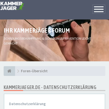
Toggle
Navigatio
IHR KAMMERJÄGER FORUM
SCHÄDLINGSBEKÄMPFUNG & SCHÄDLINGSPRÄVENTION LEICHT
GEMACHT
Foren-Übersicht
KAMMERJAEGER.DE - DATENSCHUTZERKLÄRUNG
Datenschutzerklärung