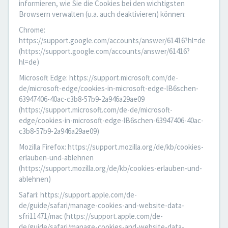
informieren, wie Sie die Cookies bei den wichtigsten
Browsern verwalten (u.a. auch deaktivieren) können:
Chrome:
https://support.google.com/accounts/answer/61416?hl=de
(https://support.google.com/accounts/answer/61416?
hl=de)
Microsoft Edge: https://support.microsoft.com/de-
de/microsoft-edge/cookies-in-microsoft-edge-lB6schen-
63947406-40ac-c3b8-57b9-2a946a29ae09
(https://support.microsoft.com/de-de/microsoft-
edge/cookies-in-microsoft-edge-lB6schen-63947406-40ac-
c3b8-57b9-2a946a29ae09)
Mozilla Firefox: https://support.mozilla.org/de/kb/cookies-
erlauben-und-ablehnen
(https://support.mozilla.org/de/kb/cookies-erlauben-und-
ablehnen)
Safari: https://support.apple.com/de-
de/guide/safari/manage-cookies-and-website-data-
sfri11471/mac (https://support.apple.com/de-
de/guide/safari/manage-cookies-and-website-data-