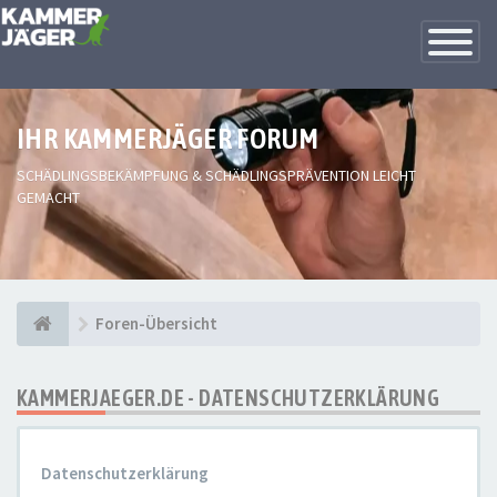
Toggle
Navigatio
IHR KAMMERJÄGER FORUM
SCHÄDLINGSBEKÄMPFUNG & SCHÄDLINGSPRÄVENTION LEICHT
GEMACHT
Foren-Übersicht
KAMMERJAEGER.DE - DATENSCHUTZERKLÄRUNG
Datenschutzerklärung