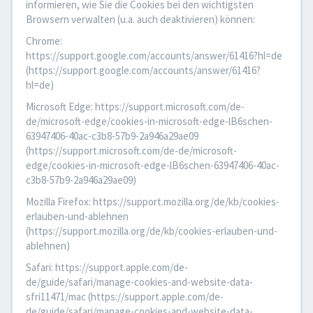
informieren, wie Sie die Cookies bei den wichtigsten
Browsern verwalten (u.a. auch deaktivieren) können:
Chrome:
https://support.google.com/accounts/answer/61416?hl=de
(https://support.google.com/accounts/answer/61416?
hl=de)
Microsoft Edge: https://support.microsoft.com/de-
de/microsoft-edge/cookies-in-microsoft-edge-lB6schen-
63947406-40ac-c3b8-57b9-2a946a29ae09
(https://support.microsoft.com/de-de/microsoft-
edge/cookies-in-microsoft-edge-lB6schen-63947406-40ac-
c3b8-57b9-2a946a29ae09)
Mozilla Firefox: https://support.mozilla.org/de/kb/cookies-
erlauben-und-ablehnen
(https://support.mozilla.org/de/kb/cookies-erlauben-und-
ablehnen)
Safari: https://support.apple.com/de-
de/guide/safari/manage-cookies-and-website-data-
sfri11471/mac (https://support.apple.com/de-
de/guide/safari/manage-cookies-and-website-data-