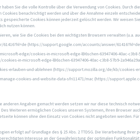
haben Sie die volle Kontrolle über die Verwendung von Cookies. Durch die
n Cookies benachrichtigt werden und über die Annahme einzeln entscheid
ts gespeicherte Cookies können jederzeit gelöscht werden. Wir weisen Sie
lich nutzen können.
ieren, wie Sie die Cookies bei den wichtigsten Browsern verwalten (u.a. au
r/61416?hl=de (https://support.google.com/accounts/answer/61416?hl=de
e/microsoft-edge/cookies-in-microsoft-edge-lB6schen-63947406-40ac-c3b8
e/cookies-in-microsoft-edge-lB6schen-63947406-40ac-c3b8-57b9-2a946a29
ookies-erlauben-und-ablehnen (https://support.mozilla.org/de/kb/cookies-e
ri/manage-cookies-and-website-data-sfri11471/mac (https://support.apple
ne anderen Angaben gemacht werden setzen wir nur diese technisch notw
en. Des Weiteren ermöglichen Cookies unseren Systemen, Ihren Browser au
netseite können ohne den Einsatz von Cookies nicht angeboten werden. Für 
ogien erfolgt auf Grundlage des § 25 Abs. 2 TTDSG. Die Verarbeitung Ihre
 berechtigten Interesse an der Gewährleistung der optimalen Funktionalitä