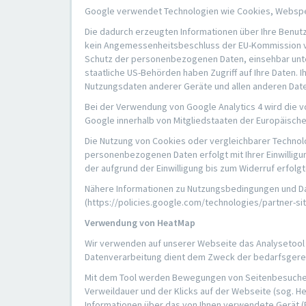
Google verwendet Technologien wie Cookies, Webspeic
Die dadurch erzeugten Informationen über Ihre Benutz
kein Angemessenheitsbeschluss der EU-Kommission vor
Schutz der personenbezogenen Daten, einsehbar unter
staatliche US-Behörden haben Zugriff auf Ihre Daten. 
Nutzungsdaten anderer Geräte und allen anderen Daten
Bei der Verwendung von Google Analytics 4 wird die v
Google innerhalb von Mitgliedstaaten der Europäisch
Die Nutzung von Cookies oder vergleichbarer Technologie
personenbezogenen Daten erfolgt mit Ihrer Einwilligun
der aufgrund der Einwilligung bis zum Widerruf erfolg
Nähere Informationen zu Nutzungsbedingungen und Dat
(https://policies.google.com/technologies/partner-si
Verwendung von HeatMap
Wir verwenden auf unserer Webseite das Analysetool 
Datenverarbeitung dient dem Zweck der bedarfsgere
Mit dem Tool werden Bewegungen von Seitenbesuchern
Verweildauer und der Klicks auf der Webseite (sog. H
Informationen über das von Ihnen verwendete Gerät 