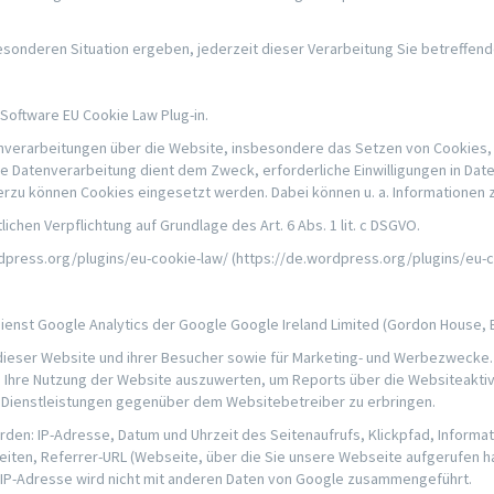
 besonderen Situation ergeben, jederzeit dieser Verarbeitung Sie betreff
oftware EU Cookie Law Plug-in.
atenverarbeitungen über die Website, insbesondere das Setzen von Cookies, 
Die Datenverarbeitung dient dem Zweck, erforderliche Einwilligungen in D
ierzu können Cookies eingesetzt werden. Dabei können u. a. Informationen z
lichen Verpflichtung auf Grundlage des Art. 6 Abs. 1 lit. c DSGVO.
rdpress.org/plugins/eu-cookie-law/ (https://de.wordpress.org/plugins/eu-c
st Google Analytics der Google Google Ireland Limited (Gordon House, Bar
ieser Website und ihrer Besucher sowie für Marketing- und Werbezwecke. 
Ihre Nutzung der Website auszuwerten, um Reports über die Websiteaktiv
Dienstleistungen gegenüber dem Websitebetreiber zu erbringen.
rden: IP-Adresse, Datum und Uhrzeit des Seitenaufrufs, Klickpfad, Inform
iten, Referrer-URL (Webseite, über die Sie unsere Webseite aufgerufen ha
 IP-Adresse wird nicht mit anderen Daten von Google zusammengeführt.