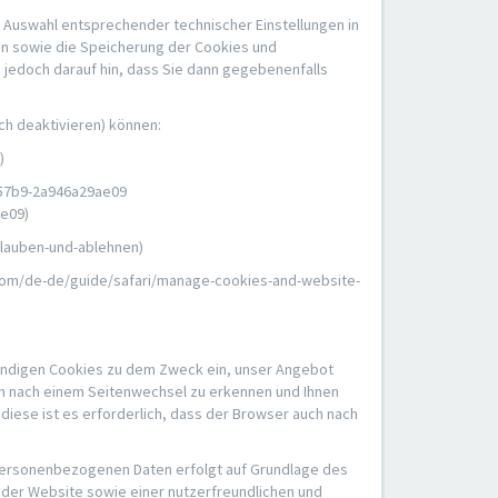
 Auswahl entsprechender technischer Einstellungen in
en sowie die Speicherung der Cookies und
 jedoch darauf hin, dass Sie dann gegebenenfalls
ch deaktivieren) können:
)
-57b9-2a946a29ae09
ae09)
rlauben-und-ablehnen)
.com/de-de/guide/safari/manage-cookies-and-website-
endigen Cookies zu dem Zweck ein, unser Angebot
ch nach einem Seitenwechsel zu erkennen und Ihnen
diese ist es erforderlich, dass der Browser auch nach
r personenbezogenen Daten erfolgt auf Grundlage des
t der Website sowie einer nutzerfreundlichen und