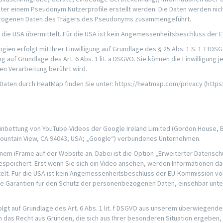
unter einem Pseudonym Nutzerprofile erstellt werden. Die Daten werden ni
nbezogenen Daten des Trägers des Pseudonyms zusammengeführt.
ie die USA übermittelt. Für die USA ist kein Angemessenheitsbeschluss de
n erfolgt mit Ihrer Einwilligung auf Grundlage des § 25 Abs. 1 S. 1 TTDSG i.V
g auf Grundlage des Art. 6 Abs. 1 lit. a DSGVO. Sie können die Einwilligung
ten Verarbeitung berührt wird.
 Daten durch HeatMap finden Sie unter: https://heatmap.com/privacy (http
nbettung von YouTube-Videos der Google Ireland Limited (Gordon House, Bar
Mountain View, CA 94043, USA; „Google“) verbundenes Unternehmen.
 einem iFrame auf der Website an. Dabei ist die Option „Erweiterter Datens
speichert. Erst wenn Sie sich ein Video ansehen, werden Informationen da
elt. Für die USA ist kein Angemessenheitsbeschluss der EU-Kommission vor
e Garantien für den Schutz der personenbezogenen Daten, einsehbar unte
lgt auf Grundlage des Art. 6 Abs. 1 lit. f DSGVO aus unserem überwiegend
n das Recht aus Gründen, die sich aus Ihrer besonderen Situation ergeben,