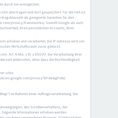
te durch Sie ermöglichen.
 USA übertragen und dort gespeichert. Für die USA ist
tragsklauseln als geeignete Garantien für den
le.com/privacy/frameworks). Sowohl Google als auch
Suchverlauf, Ihren persönlichen Accounts, Ihren
orm erhoben und verarbeitet. Die IP-Adresse wird von
ischen Wirtschaftsraum zuvor gekürzt.
.m. Art. 6 Abs. 1 lit. a DSGVO. Die Verarbeitung Ihrer
 jederzeit widerrufen, ohne dass die Rechtmäßigkeit
ner-sites
policies.google.com/privacy?hl=de&gl=de).
tMap“) im Rahmen einer Auftragsverarbeitung. Die
usbewegungen, des Scrollenverhaltens, der
a. folgende Informationen erhoben werden:
 den von Ihnen verwendeten Browser, Standortdaten