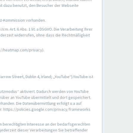
cht dazu benutzt, den Besucher der Webseite
r EU-Kommission vorhanden.
.m. Art. 6 Abs. 1 lit. a DSGVO. Die Verarbeitung Ihrer
 jederzeit widerrufen, ohne dass die Rechtmäßigkeit
s://heatmap.com/privacy).
row Street, Dublin 4, Irland; „YouTube“).YouTube ist
chutzmodus“ aktiviert. Dadurch werden von YouTube
rüber an YouTube übermittelt und dort gespeichert.
handen. Die Datenübermittlung erfolgt u.a auf
r: https://policies.google.com/privacy/frameworks
en berechtigten Interesse an der bedarfsgerechten
 jederzeit dieser Verarbeitungen Sie betreffender