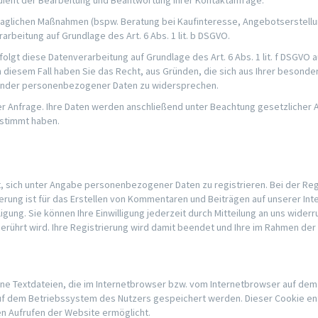
dient der Bearbeitung und Beantwortung Ihrer Kontaktanfrage.
glichen Maßnahmen (bspw. Beratung bei Kaufinteresse, Angebotserstellung
arbeitung auf Grundlage des Art. 6 Abs. 1 lit. b DSGVO.
olgt diese Datenverarbeitung auf Grundlage des Art. 6 Abs. 1 lit. f DSGV
 diesem Fall haben Sie das Recht, aus Gründen, die sich aus Ihrer besondere
ffender personenbezogener Daten zu widersprechen.
hrer Anfrage. Ihre Daten werden anschließend unter Beachtung gesetzlicher
stimmt haben.
it, sich unter Angabe personenbezogener Daten zu registrieren. Bei der R
rung ist für das Erstellen von Kommentaren und Beiträgen auf unserer Inter
illigung. Sie können Ihre Einwilligung jederzeit durch Mitteilung an uns wid
 berührt wird. Ihre Registrierung wird damit beendet und Ihre im Rahmen d
ine Textdateien, die im Internetbrowser bzw. vom Internetbrowser auf d
 auf dem Betriebssystem des Nutzers gespeichert werden. Dieser Cookie ent
en Aufrufen der Website ermöglicht.