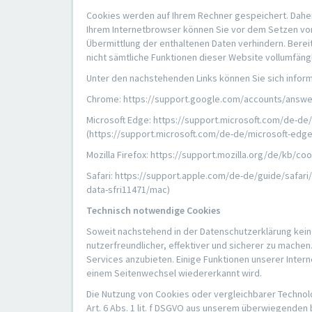
Cookies werden auf Ihrem Rechner gespeichert. Daher 
Ihrem Internetbrowser können Sie vor dem Setzen vo
Übermittlung der enthaltenen Daten verhindern. Berei
nicht sämtliche Funktionen dieser Website vollumfäng
Unter den nachstehenden Links können Sie sich inform
Chrome: https://support.google.com/accounts/answe
Microsoft Edge: https://support.microsoft.com/de-d
(https://support.microsoft.com/de-de/microsoft-edg
Mozilla Firefox: https://support.mozilla.org/de/kb/c
Safari: https://support.apple.com/de-de/guide/safa
data-sfri11471/mac)
Technisch notwendige Cookies
Soweit nachstehend in der Datenschutzerklärung kei
nutzerfreundlicher, effektiver und sicherer zu mach
Services anzubieten. Einige Funktionen unserer Inter
einem Seitenwechsel wiedererkannt wird.
Die Nutzung von Cookies oder vergleichbarer Technol
Art. 6 Abs. 1 lit. f DSGVO aus unserem überwiegenden