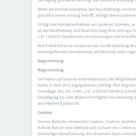
Verfügung gestellten Umfang. Die Datenverarbeitung 
Wenn die Kontaktaufnahme der Durchführung vorvertra
geschlossenen Vertrag betrifft, erfolgt diese Datenver
Erfolgt die Kontaktaufnahme aus anderen Gründen, erf
an der Bearbeitung und Beantwortung Ihrer Anfrage. In
1 lit. f DSGVO beruhenden Verarbeitungen Sie betre
Ihre E-Mail-Adresse nutzen wir nur zur Bearbeitung I
weitergehenden Verarbeitung und Nutzung nicht zuge
Registrierung
Registrierung
Sie haben auf unserer Internetpräsenz die Möglichke
Daten in dem dort angegebenen Umfang. Ihre Registrie
Grundlage des Art. 6 Abs. 1 lit. a DSGVO mit Ihrer Einw
Einwilligung bis zum Widerruf erfolgten Verarbeitung
anschließend gelöscht.
Cookies
Unsere Website verwendet Cookies. Cookies sind kle
Ruft ein Nutzer eine Website auf, so kann ein Cookie
eindeutige Identifizierung des Browsers beim erneut