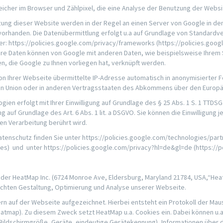
her im Browser und Zählpixel, die eine Analyse der Benutzung der Websi
ung dieser Website werden in der Regel an einen Server von Google in den
handen. Die Datenübermittlung erfolgt u.a auf Grundlage von Standardver
: https://policies.google.com/privacy/frameworks (https://policies.goog
Ihre Daten können von Google mit anderen Daten, wie beispielsweise Ihrem 
, die Google zu Ihnen vorliegen hat, verknüpft werden.
on Ihrer Webseite übermittelte IP-Adresse automatisch in anonymisierter F
en Union oder in anderen Vertragsstaaten des Abkommens über den Europä
n erfolgt mit Ihrer Einwilligung auf Grundlage des § 25 Abs. 1 S. 1 TTDSG i.V
g auf Grundlage des Art. 6 Abs. 1 lit. a DSGVO. Sie können die Einwilligung
ten Verarbeitung berührt wird.
enschutz finden Sie unter https://policies.google.com/technologies/part
tes) und unter https://policies.google.com/privacy?hl=de&gl=de (https://
der HeatMap Inc. (6724 Monroe Ave, Eldersburg, Maryland 21784, USA,“Hea
chten Gestaltung, Optimierung und Analyse unserer Webseite.
 auf der Webseite aufgezeichnet. Hierbei entsteht ein Protokoll der Ma
eatmap). Zu diesem Zweck setzt HeatMap u.a. Cookies ein. Dabei können u.
(Bildschirmgröße, Geräte, eindeutige Gerätekennung), Informationen über