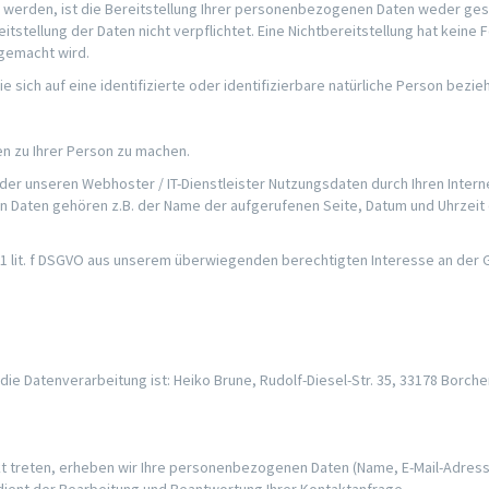
rden, ist die Bereitstellung Ihrer personenbezogenen Daten weder geset
itstellung der Daten nicht verpflichtet. Eine Nichtbereitstellung hat keine 
gemacht wird.
sich auf eine identifizierte oder identifizierbare natürliche Person bezie
n zu Ihrer Person zu machen.
der unseren Webhoster / IT-Dienstleister Nutzungsdaten durch Ihren Interne
n Daten gehören z.B. der Name der aufgerufenen Seite, Datum und Uhrzeit 
s. 1 lit. f DSGVO aus unserem überwiegenden berechtigten Interesse an der
 die Datenverarbeitung ist: Heiko Brune, Rudolf-Diesel-Str. 35, 33178 Borc
takt treten, erheben wir Ihre personenbezogenen Daten (Name, E-Mail-Adress