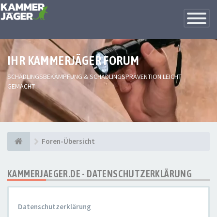
Toggle
Navigatio
IHR KAMMERJÄGER FORUM
SCHÄDLINGSBEKÄMPFUNG & SCHÄDLINGSPRÄVENTION LEICHT
GEMACHT
Foren-Übersicht
KAMMERJAEGER.DE - DATENSCHUTZERKLÄRUNG
Datenschutzerklärung