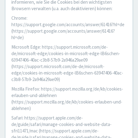
informieren, wie Sie die Cookies bei den wichtigsten
Browsern verwalten (u.a. auch deaktivieren) können:
Chrome:
https://support.google.com/accounts/answer/61416?hl=de
(https://support.google.com/accounts/answer/61416?
hl=de)
Microsoft Edge: https://support.microsoft.com/de-
de/microsoft-edge/cookies-in-microsoft-edge-lB6schen-
63947406-40ac-c3b8-57b9-2a946a29ae09
(https://support.microsoft.com/de-de/microsoft-
edge/cookies-in-microsoft-edge-lB6schen-63947406-40ac-
c3b8-57b9-2a946a29ae09)
Mozilla Firefox: https://support.mozilla.org/de/kb/cookies-
erlauben-und-ablehnen
(https://support.mozilla.org/de/kb/cookies-erlauben-und-
ablehnen)
Safari: https://support.apple.com/de-
de/guide/safari/manage-cookies-and-website-data-
sfri11471/mac (https://support.apple.com/de-
de/guide/safari/manage-cookies-and-website-data-