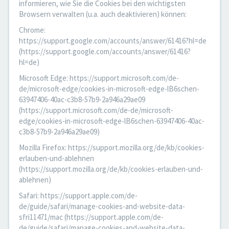
informieren, wie Sie die Cookies bei den wichtigsten
Browsern verwalten (u.a. auch deaktivieren) können:
Chrome:
https://support.google.com/accounts/answer/61416?hl=de
(https://support.google.com/accounts/answer/61416?
hl=de)
Microsoft Edge: https://support.microsoft.com/de-
de/microsoft-edge/cookies-in-microsoft-edge-lB6schen-
63947406-40ac-c3b8-57b9-2a946a29ae09
(https://support.microsoft.com/de-de/microsoft-
edge/cookies-in-microsoft-edge-lB6schen-63947406-40ac-
c3b8-57b9-2a946a29ae09)
Mozilla Firefox: https://support.mozilla.org/de/kb/cookies-
erlauben-und-ablehnen
(https://support.mozilla.org/de/kb/cookies-erlauben-und-
ablehnen)
Safari: https://support.apple.com/de-
de/guide/safari/manage-cookies-and-website-data-
sfri11471/mac (https://support.apple.com/de-
de/guide/safari/manage-cookies-and-website-data-