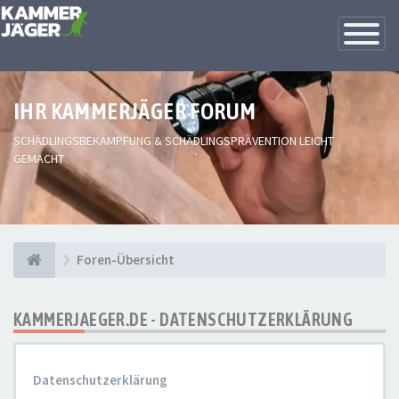
Toggle
Navigatio
IHR KAMMERJÄGER FORUM
SCHÄDLINGSBEKÄMPFUNG & SCHÄDLINGSPRÄVENTION LEICHT
GEMACHT
Foren-Übersicht
KAMMERJAEGER.DE - DATENSCHUTZERKLÄRUNG
Datenschutzerklärung