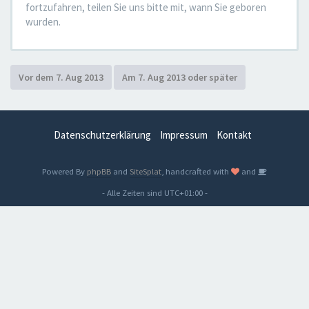
fortzufahren, teilen Sie uns bitte mit, wann Sie geboren
wurden.
Datenschutzerklärung
Impressum
Kontakt
Powered By
phpBB
and
SiteSplat
, handcrafted with
and
- Alle Zeiten sind
UTC+01:00
-