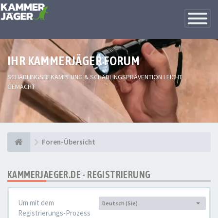
Toggle
Navigatio
IHR KAMMERJÄGER FORUM
SCHÄDLINGSBEKÄMPFUNG & SCHÄDLINGSPRÄVENTION LEICHT
GEMACHT
Foren-Übersicht
KAMMERJAEGER.DE - REGISTRIERUNG
Um mit dem
Deutsch (Sie)
Sprache:
Registrierungs-Prozess