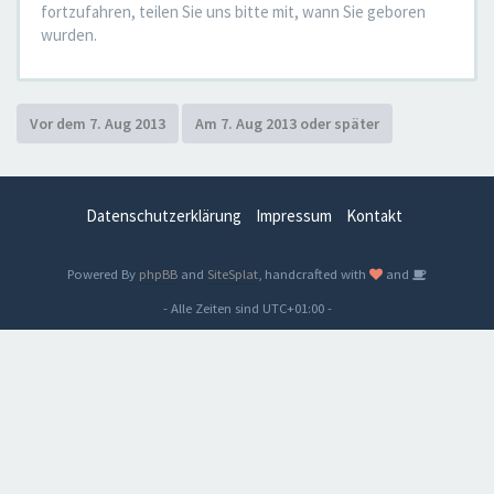
fortzufahren, teilen Sie uns bitte mit, wann Sie geboren
wurden.
Datenschutzerklärung
Impressum
Kontakt
Powered By
phpBB
and
SiteSplat
, handcrafted with
and
- Alle Zeiten sind
UTC+01:00
-