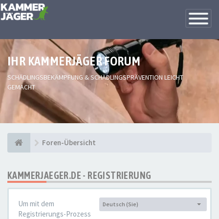
Toggle
Navigatio
IHR KAMMERJÄGER FORUM
SCHÄDLINGSBEKÄMPFUNG & SCHÄDLINGSPRÄVENTION LEICHT
GEMACHT
Foren-Übersicht
KAMMERJAEGER.DE - REGISTRIERUNG
Um mit dem
Deutsch (Sie)
Sprache:
Registrierungs-Prozess