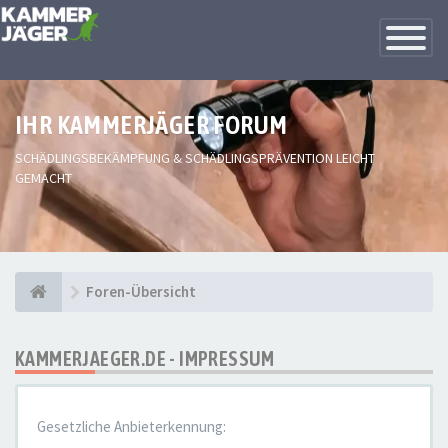
Toggle
Navigatio
IHR KAMMERJÄGER FORUM
SCHÄDLINGSBEKÄMPFUNG & SCHÄDLINGSPRÄVENTION LEICHT
GEMACHT
Foren-Übersicht
KAMMERJAEGER.DE - IMPRESSUM
Gesetzliche Anbieterkennung: