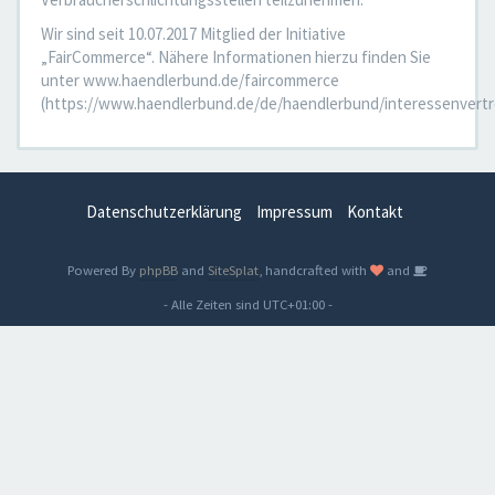
Wir sind seit 10.07.2017 Mitglied der Initiative
„FairCommerce“. Nähere Informationen hierzu finden Sie
unter www.haendlerbund.de/faircommerce
(https://www.haendlerbund.de/de/haendlerbund/interessenvertr
Datenschutzerklärung
Impressum
Kontakt
Powered By
phpBB
and
SiteSplat
, handcrafted with
and
- Alle Zeiten sind
UTC+01:00
-