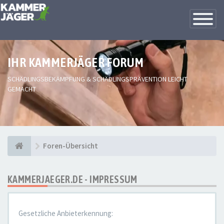
Toggle
Navigatio
IHR KAMMERJÄGER FORUM
SCHÄDLINGSBEKÄMPFUNG & SCHÄDLINGSPRÄVENTION LEICHT
GEMACHT
Foren-Übersicht
KAMMERJAEGER.DE - IMPRESSUM
Gesetzliche Anbieterkennung: