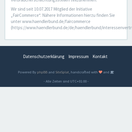
Wir sind seit 10.07.2017 Mitglied der Initiative
„FairCommerce“. Nähere Informationen hierzu finden Sie
unter www.haendlerbund.de/faircommerce
(https://www.haendlerbund.de/de/haendlerbund/interessenvertr
Datenschutzerklärung
Impressum
Kontakt
Powered By
phpBB
and
SiteSplat
, handcrafted with
and
- Alle Zeiten sind
UTC+01:00
-