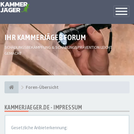
Toggle
Navigatio
IHR KAMMERJÄGER FORUM
SCHÄDLINGSBEKÄMPFUNG & SCHÄDLINGSPRÄVENTION LEICHT
GEMACHT
Foren-Übersicht
KAMMERJAEGER.DE - IMPRESSUM
Gesetzliche Anbieterkennung: