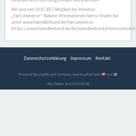
Wir sind seit 10.07.2017 Mitglied der Initiative
„FairCommerce“. Nähere Informationen hierzu finden Sie
unter www.haendlerbund.de/faircommerce
(https://www.haendlerbund.de/de/haendlerbund/interessenvertr
Datenschutzerklärung
Impressum
Kontakt
Powered By
phpBB
and
SiteSplat
, handcrafted with
and
- Alle Zeiten sind
UTC+01:00
-