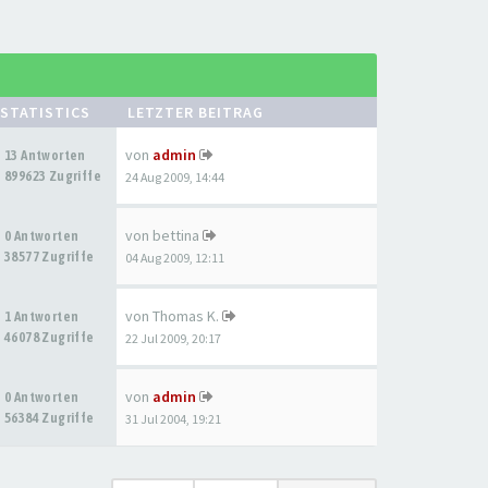
STATISTICS
LETZTER BEITRAG
von
admin
13 Antworten
899623 Zugriffe
24 Aug 2009, 14:44
von
bettina
0 Antworten
38577 Zugriffe
04 Aug 2009, 12:11
von
Thomas K.
1 Antworten
46078 Zugriffe
22 Jul 2009, 20:17
von
admin
0 Antworten
56384 Zugriffe
31 Jul 2004, 19:21