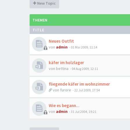
New Topic
THEMEN
TITLE
Neues Outfit
von
admin
-
01 Mai 2009, 11:14
käfer im holzlager
von
bettina
-
04 Aug 2009, 12:11
fliegende käfer im wohnzimmer
von
furore
-
22 Jul 2009, 17:54
Wie es begann...
von
admin
-
31 Jul 2004, 19:21