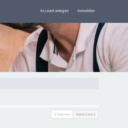
×
Account anlegen
Anmelden
4 Themen
Seite
1
von
1