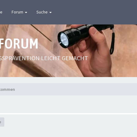
te
Forum
Suche
 FORUM
GSPRÄVENTION LEICHT GEMACHT
lkommen
e