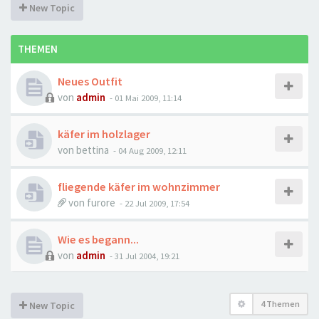
New Topic
THEMEN
Neues Outfit
von
admin
-
01 Mai 2009, 11:14
käfer im holzlager
von
bettina
-
04 Aug 2009, 12:11
fliegende käfer im wohnzimmer
von
furore
-
22 Jul 2009, 17:54
Wie es begann...
von
admin
-
31 Jul 2004, 19:21
4 Themen
New Topic