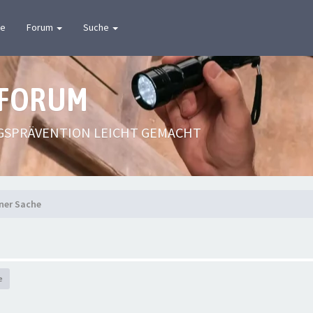
te
Forum
Suche
 FORUM
GSPRÄVENTION LEICHT GEMACHT
ener Sache
e