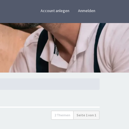
×
Account anlegen
Anmelden
2 Themen
Seite
1
von
1