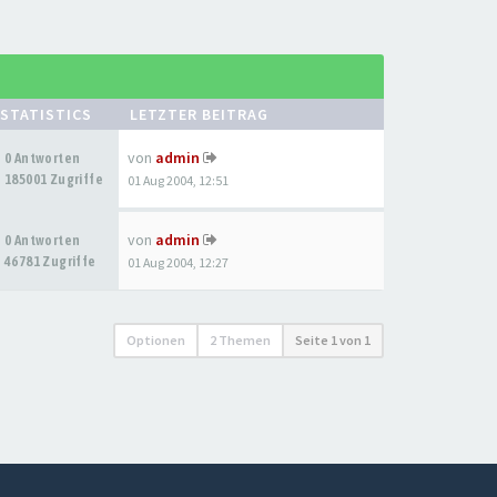
STATISTICS
LETZTER BEITRAG
von
admin
0 Antworten
185001 Zugriffe
01 Aug 2004, 12:51
von
admin
0 Antworten
46781 Zugriffe
01 Aug 2004, 12:27
Optionen
2 Themen
Seite
1
von
1