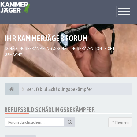
Toggle
Navigatio
IHR KAMMERJÄGER FORUM
SCHÄDLINGSBEKÄMPFUNG & SCHÄDLINGSPRÄVENTION LEICHT
GEMACHT
Berufsbild Schädlingsbekämpfer
BERUFSBILD SCHÄDLINGSBEKÄMPFER
7 Themen