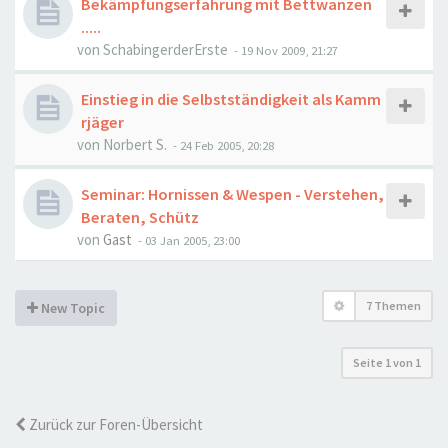
Bekämpfungserfahrung mit Bettwanzen
.....
von
SchabingerderErste
-
19 Nov 2009, 21:27
Einstieg in die Selbstständigkeit als Kamm
rjäger
von
Norbert S.
-
24 Feb 2005, 20:28
Seminar: Hornissen & Wespen - Verstehen,
Beraten, Schütz
von
Gast
-
03 Jan 2005, 23:00
7 Themen
New Topic
Seite
1
von
1
Zurück zur Foren-Übersicht