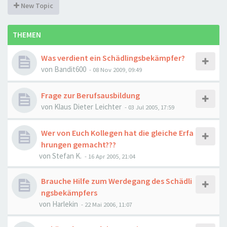
New Topic
THEMEN
Was verdient ein Schädlingsbekämpfer?
von
Bandit600
-
08 Nov 2009, 09:49
Frage zur Berufsausbildung
von
Klaus Dieter Leichter
-
03 Jul 2005, 17:59
Wer von Euch Kollegen hat die gleiche Erfa
hrungen gemacht???
von
Stefan K.
-
16 Apr 2005, 21:04
Brauche Hilfe zum Werdegang des Schädli
ngsbekämpfers
von
Harlekin
-
22 Mai 2006, 11:07