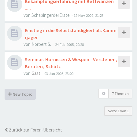
Bekämpfungserfahrung mit Bettwanzen
.....
von
SchabingerderErste
-
19 Nov 2009, 21:27
Einstieg in die Selbstständigkeit als Kamm
rjäger
von
Norbert S.
-
24 Feb 2005, 20:28
Seminar: Hornissen & Wespen - Verstehen,
Beraten, Schütz
von
Gast
-
03 Jan 2005, 23:00
7 Themen
New Topic
Seite
1
von
1
Zurück zur Foren-Übersicht