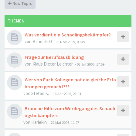
New Topic
THEMEN
Was verdient ein Schädlingsbekämpfer?
von
Bandit600
-
08 Nov 2009, 09:49
Frage zur Berufsausbildung
von
Klaus Dieter Leichter
-
03 Jul 2005, 17:59
Wer von Euch Kollegen hat die gleiche Erfa
hrungen gemacht???
von
Stefan K.
-
16 Apr 2005, 21:04
Brauche Hilfe zum Werdegang des Schädli
ngsbekämpfers
von
Harlekin
-
22 Mai 2006, 11:07