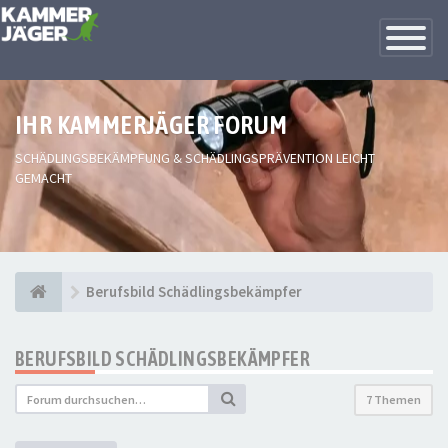
Toggle
Navigatio
IHR KAMMERJÄGER FORUM
SCHÄDLINGSBEKÄMPFUNG & SCHÄDLINGSPRÄVENTION LEICHT
GEMACHT
Berufsbild Schädlingsbekämpfer
BERUFSBILD SCHÄDLINGSBEKÄMPFER
7 Themen