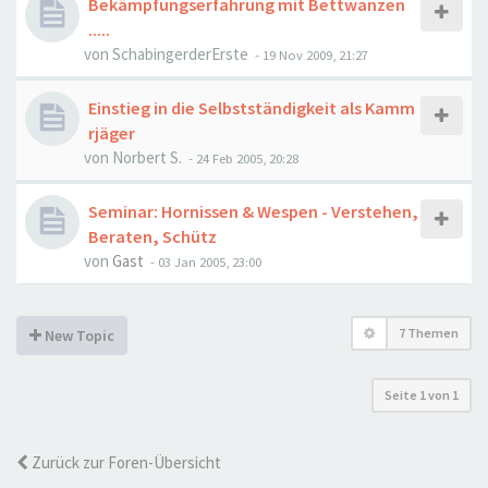
Bekämpfungserfahrung mit Bettwanzen
.....
von
SchabingerderErste
-
19 Nov 2009, 21:27
Einstieg in die Selbstständigkeit als Kamm
rjäger
von
Norbert S.
-
24 Feb 2005, 20:28
Seminar: Hornissen & Wespen - Verstehen,
Beraten, Schütz
von
Gast
-
03 Jan 2005, 23:00
7 Themen
New Topic
Seite
1
von
1
Zurück zur Foren-Übersicht