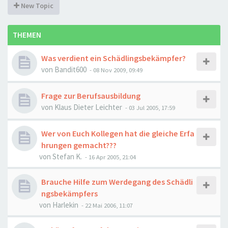
New Topic
THEMEN
Was verdient ein Schädlingsbekämpfer?
von
Bandit600
-
08 Nov 2009, 09:49
Frage zur Berufsausbildung
von
Klaus Dieter Leichter
-
03 Jul 2005, 17:59
Wer von Euch Kollegen hat die gleiche Erfa
hrungen gemacht???
von
Stefan K.
-
16 Apr 2005, 21:04
Brauche Hilfe zum Werdegang des Schädli
ngsbekämpfers
von
Harlekin
-
22 Mai 2006, 11:07