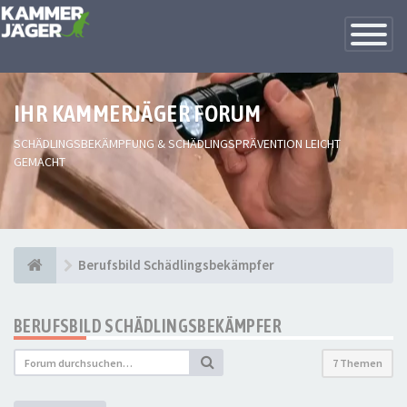
Toggle
Navigatio
IHR KAMMERJÄGER FORUM
SCHÄDLINGSBEKÄMPFUNG & SCHÄDLINGSPRÄVENTION LEICHT
GEMACHT
Berufsbild Schädlingsbekämpfer
BERUFSBILD SCHÄDLINGSBEKÄMPFER
7 Themen