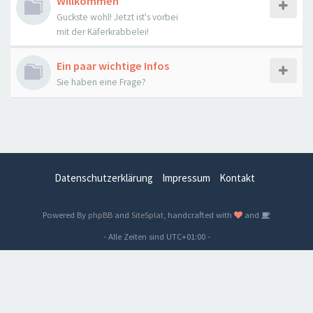
Willkommen
Guckste wohl! Jetzt ist's vorbei
mit der Käferkrabbelei!
Ein paar wichtige Infos
Sie haben eine Frage?
Datenschutzerklärung
Impressum
Kontakt
Powered By
phpBB
and
SiteSplat
, handcrafted with
and
- Alle Zeiten sind
UTC+01:00
-