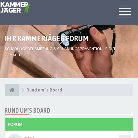
Toggle
Navigatio
IHR KAMMERJÄGER FORUM
SCHÄDLINGSBEKÄMPFUNG & SCHÄDLINGSPRÄVENTION LEICHT
GEMACHT
Rund um`s Board
RUND UM`S BOARD
FORUM