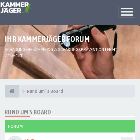
Toggle
Navigatio
IHR KAMMERJÄGER FORUM
SCHÄDLINGSBEKÄMPFUNG & SCHÄDLINGSPRÄVENTION LEICHT
GEMACHT
Rund um`s Board
RUND UM`S BOARD
FORUM