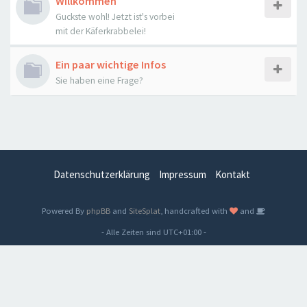
Willkommen
Guckste wohl! Jetzt ist's vorbei
mit der Käferkrabbelei!
Ein paar wichtige Infos
Sie haben eine Frage?
Datenschutzerklärung
Impressum
Kontakt
Powered By
phpBB
and
SiteSplat
, handcrafted with
and
- Alle Zeiten sind
UTC+01:00
-