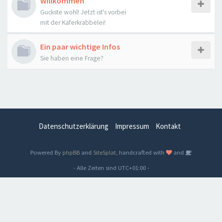
Willkommen
Guckste wohl! Jetzt ist's vorbei
mit der Käferkrabbelei!
Ein paar wichtige Infos
Sie haben eine Frage?
Datenschutzerklärung
Impressum
Kontakt
Powered By
phpBB
and
SiteSplat
, handcrafted with
and
- Alle Zeiten sind
UTC+01:00
-