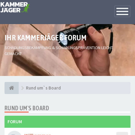
Toggle
Navigatio
IHR KAMMERJÄGER FORUM
SCHÄDLINGSBEKÄMPFUNG & SCHÄDLINGSPRÄVENTION LEICHT
GEMACHT
Rund um`s Board
RUND UM`S BOARD
FORUM