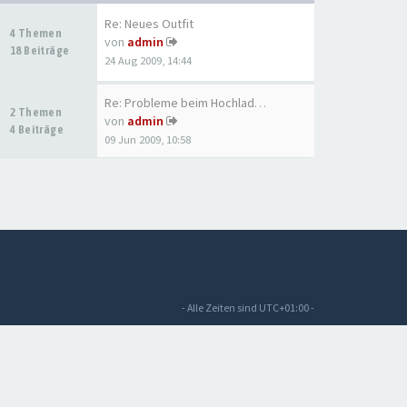
Re: Neues Outfit
4 Themen
von
admin
18 Beiträge
24 Aug 2009, 14:44
Re: Probleme beim Hochladen d…
2 Themen
von
admin
4 Beiträge
09 Jun 2009, 10:58
- Alle Zeiten sind
UTC+01:00
-