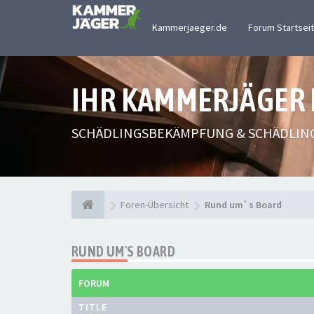
Kammerjaeger.de
Forum Startsei
IHR KAMMERJÄGER
SCHÄDLINGSBEKÄMPFUNG & SCHÄDLIN
Foren-Übersicht
Rund um`s Board
RUND UM`S BOARD
FORUM
TITLE