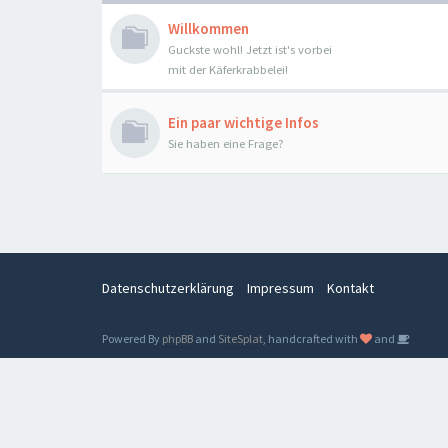
Willkommen
Guckste wohl! Jetzt ist's vorbei
mit der Käferkrabbelei!
Ein paar wichtige Infos
Sie haben eine Frage?
Datenschutzerklärung
Impressum
Kontakt
Powered By
phpBB
and
SiteSplat
, handcrafted with
and