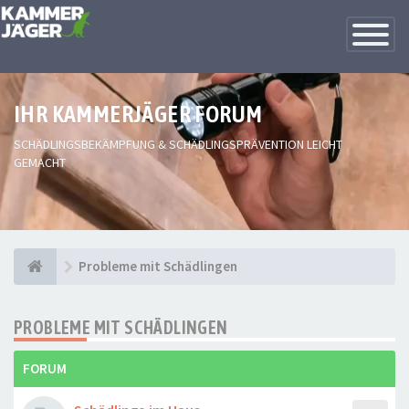
Toggle
Navigatio
IHR KAMMERJÄGER FORUM
SCHÄDLINGSBEKÄMPFUNG & SCHÄDLINGSPRÄVENTION LEICHT
GEMACHT
Probleme mit Schädlingen
PROBLEME MIT SCHÄDLINGEN
FORUM