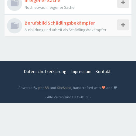
In eigener Sache
Noch etwas in eigener Sache
Berufsbild Schädlingsbekämpfer
Ausbildung und Arbeit als Schädlingsbekämpfer
Datenschutzerklärung
Impressum
Kontakt
Powered By
phpBB
and
SiteSplat
, handcrafted with
and
- Alle Zeiten sind
UTC+01:00
-