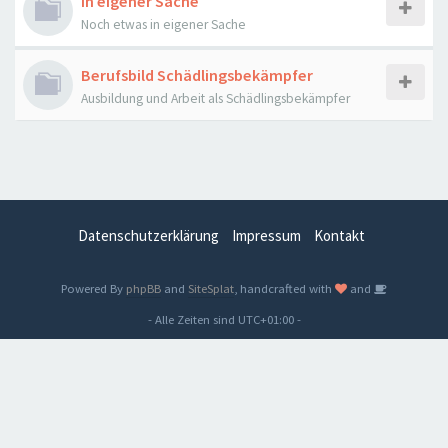
In eigener Sache
Noch etwas in eigener Sache
Berufsbild Schädlingsbekämpfer
Ausbildung und Arbeit als Schädlingsbekämpfer
Datenschutzerklärung
Impressum
Kontakt
Powered By
phpBB
and
SiteSplat
, handcrafted with
and
- Alle Zeiten sind
UTC+01:00
-