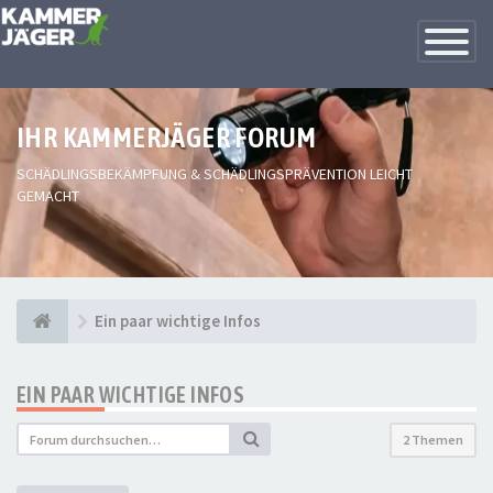
Toggle
Navigatio
IHR KAMMERJÄGER FORUM
SCHÄDLINGSBEKÄMPFUNG & SCHÄDLINGSPRÄVENTION LEICHT
GEMACHT
Ein paar wichtige Infos
EIN PAAR WICHTIGE INFOS
2 Themen